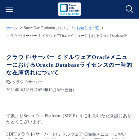
ホーム
Smart Data Platformについて
お知らせ一覧
サービス一覧
クラウド/サーバー ミドルウェアOracleメニューにおけるOracle Databaseライセンスの一時的な在庫切れについて
データ利活用
よくある質問
クラウド/サーバー ミドルウェアOracleメニュ
ーにおけるOracle Databaseライセンスの一時的
クラウド/サーバー
データ利活用
料金情報
な在庫切れについて
クラウド/サーバー
ネットワーク
クラウド/サーバー
料金シミュレーター
ご利用開始ガイド
2021年10月8日 (2021年10月8日:更新）
■ 管理機能
IoT
ネットワーク
データ利活用
ユースケース
平素よりSmart Data Platform（SDPF）をご利用いただき誠にあり
- 管理機能
- バックアップ
モニタリング/監査
IoT
クラウド/サーバー
故障/メンテナンス情報
がとうございます。
SDPFクラウド/サーバーのミドルウェア Oracleメニューにおい
- セキュリティ・監査
サポート
モニタリング/監査
ネットワーク
サービス稼働状況