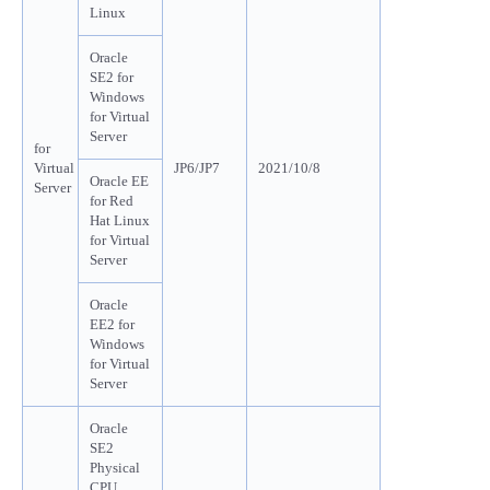
Linux
- Flexible InterConnect
Oracle
SE2 for
- Flexible Remote Access
Windows
for Virtual
Server
for
- vUTM2
Virtual
JP6/JP7
2021/10/8
Oracle EE
Server
for Red
Hat Linux
for Virtual
Server
Oracle
EE2 for
Windows
for Virtual
Server
Oracle
SE2
Physical
CPU