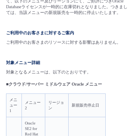
て、以下のメニュー及びリージョンにて、ご好評につきOracle
■ セットアップガイド
Databaseライセンスが一時的に在庫切れとなりました。つきまし
ては、当該メニューの新規販売を一時的に停止いたします。
パートナー
- データと分析
管理機能
サポート
IoT
故障/メンテナンス履歴
- 新規お申し込み方法
販売パートナー向けプログラム
トレーニング/操作動画
- IoT
ご利用中のお客さまに対するご案内
すべてのメニューを見る
管理機能
モニタリング/監査
メンテナンス予定
- 初期設定・確認
ご利用中のお客さまのリソースに対する影響はありません。
協業パートナー
脱炭素化
- マルチクラウド利用
すべてのメニューを見る
サポート
定期メンテナンス
- ユーザー機能の管理
対象メニュー詳細
- リモートワーク
すべてのメニューを見る
- 登録情報の管理
対象となるメニューは、以下のとおりです。
- ITインフラストラクチャー
■クラウド/サーバー ミドルウェア Oracle メニュー
- APIリファレンス
- その他
メニ
メニュー
リージョ
ュー
新規販売停止日
2
ン
■ 基本構築ガイド
1
Oracle
- クラウド / サーバー
SE2 for
Red Hat