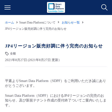
ホーム
Smart Data Platformについて
お知らせ一覧
サービス一覧
JP4リージョン販売好調に伴う完売のお知らせ
データ利活用
よくある質問
JP4リージョン販売好調に伴う完売のお知らせ
クラウド/サーバー
データ利活用
全般
料金情報
2021年8月27日 (2021年8月27日:更新）
ネットワーク
クラウド/サーバー
料金シミュレーター
ご利用開始ガイド
平素よりSmart Data Platform（SDPF）をご利用いただき誠にあり
■ 管理機能
IoT
ネットワーク
データ利活用
ユースケース
がとうございます。​​
- 管理機能
Smart Data Platform（SDPF）におけるJP4リージョンの完売のお
- バックアップ
モニタリング/監査
IoT
クラウド/サーバー
故障/メンテナンス情報
知らせ、及び新規テナント作成の受付終了ついてご案内いたしま
す。​​
- セキュリティ・監査
サポート
モニタリング/監査
ネットワーク
サービス稼働状況