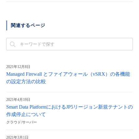
- Flexible InterConnect
関連するページ
- Flexible Remote Access
- vUTM2
2021年12月8日
Managed Firewall とファイアウォール（vSRX）の各機能
の設定方法の比較
2021年4月19日
Smart Data PlatformにおけるJP5リージョン新規テナントの
作成停止について
クラウド/サーバー
2021年3月1日