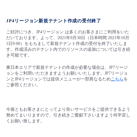
■ セットアップガイド
パートナー
- データと分析
管理機能
サポート
IoT
故障/メンテナンス履歴
- 新規お申し込み方法
JP4
リージョン新規テナント作成
の受付終了
販売パートナー向けプログラム
トレーニング/操作動画
- IoT
ご好評につき、JP4リージョン は多くのお客さまにご利用をいた
すべてのメニューを見る
管理機能
モニタリング/監査
メンテナンス予定
- 初期設定・確認
だいております。よって、2021年9月30日（日本時間 2021年10月
1日9:00）をもちまして新規テナント作成の受付を終了いたしま
協業パートナー
脱炭素化
- マルチクラウド利用
す。作成済みのテナント内でのリソースの追加については引き続
すべてのメニューを見る
サポート
定期メンテナンス
- ユーザー機能の管理
き可能です。​
- リモートワーク
東日本エリアで新規テナントの作成が必要な場合は、JP7リージ
すべてのメニューを見る
- 登録情報の管理
ョンをご利用いただきますようお願いいたします。​JP7リージョ
ンとJP4リージョンでは提供メニューが一部異なるため
こちら
を
- ITインフラストラクチャー
ご参照ください。​
- APIリファレンス
​ ​​
- その他
今後ともお客さまにとってより良いサービスをご提供できるよう
■ 基本構築ガイド
努めてまいりますので、引き続きご愛顧下さいますよう何卒宜し
くお願い致します。
- クラウド / サーバー