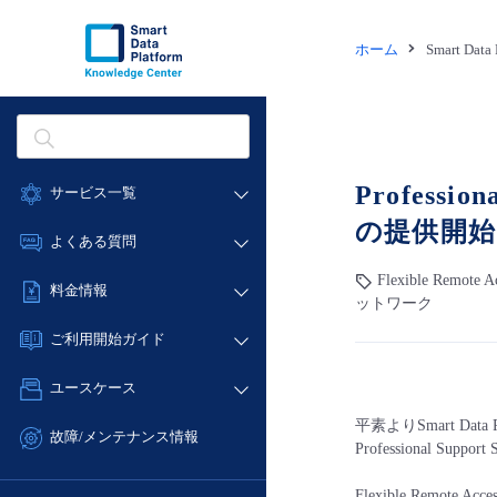
ホーム
Smart Dat
Professi
サービス一覧
の提供開始
データ利活用
よくある質問
クラウド/サーバー
Flexible Remote 
データ利活用
料金情報
ネットワーク
ットワーク
クラウド/サーバー
料金シミュレーター
IoT
ご利用開始ガイド
ネットワーク
データ利活用
モニタリング/監査
■ 管理機能
IoT
ユースケース
クラウド/サーバー
サポート
- 管理機能
モニタリング/監査
平素よりSmart Da
- バックアップ
ネットワーク
管理機能
故障/メンテナンス情報
Professional S
サポート
- セキュリティ・監査
■ セットアップガイド
IoT
すべてのメニューを見る
サービス稼働状況
管理機能
- データと分析
- 新規お申し込み方法
Flexible Rem