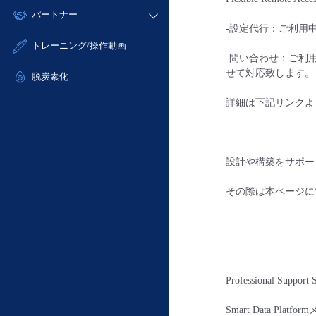
モニタリング/監査
故障/メンテナンス履歴
すべてのメニューを見る
パートナー
- IoT
- 初期設定・確認
サポート
-設定代行：ご利用
メンテナンス予定
- マルチクラウド利用
- ユーザー機能の管理
販売パートナー向けプログラム
すべてのメニューを見る
トレーニング/操作動画
定期メンテナンス
- リモートワーク
- 登録情報の管理
-問い合わせ：ご利
協業パートナー
せて対応致します。
- ITインフラストラクチャー
脱炭素化
- APIリファレンス
- その他
詳細は下記リンクよりPro
■ 基本構築ガイド
- クラウド / サーバー
- Flexible InterConnect
設計や構築をサポー
- Flexible Remote Access
- vUTM2
その際は本ページに
Professional Suppo
Smart Data