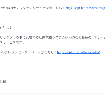
upport Servicesのナレッジセンターページはこちら：
https://sdpf.ntt.com/services/p
cess とは？
リッククラウドに点在する社内業務システムやSaaSなど各種のICTサ
スサービスです。
te Accessのナレッジセンターページはこちら：
https://sdpf.ntt.com/services/fra/
月1日