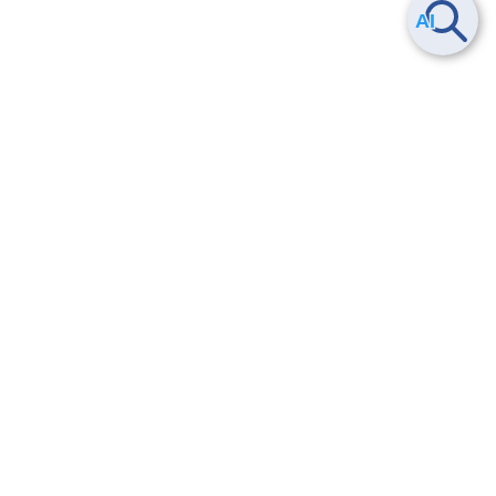
ヘルプ
よくある質問
お問い合わせ
トレーニング/操作動画
法的情報・信頼性
サービス利用規約・SLA
セキュリティ&コンプライアンス