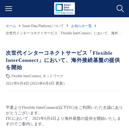
ホーム
Smart Data Platformについて
お知らせ一覧
サービス一覧
次世代インターコネクトサービス「Flexible InterConnect」において、海外接続基盤の提供を開始
データ利活用
よくある質問
次世代インターコネクトサービス「Flexible
InterConnect」において、海外接続基盤の提供
クラウド/サーバー
データ利活用
料金情報
を開始
Flexible InterConnect, ネットワーク
ネットワーク
クラウド/サーバー
料金シミュレーター
ご利用開始ガイド
2021年6月4日 (2021年6月4日:更新）
■ 管理機能
IoT
ネットワーク
データ利活用
ユースケース
平素よりFlexible InterConnect(以下FIC)をご利用いただき誠にあり
- 管理機能
- バックアップ
モニタリング/監査
IoT
クラウド/サーバー
故障/メンテナンス情報
がとうございます。
FICにおいて、2021年6月4日より海外基盤の提供を開始いたしま
すのでご案内します。
- セキュリティ・監査
サポート
モニタリング/監査
ネットワーク
サービス稼働状況