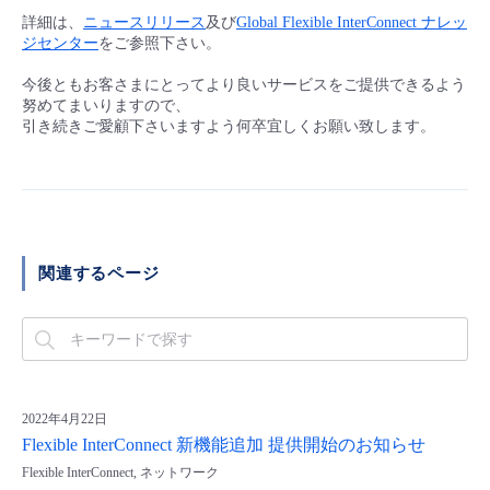
■ セットアップガイド
詳細は、
ニュースリリース
及び
Global Flexible InterConnect ナレッ
ジセンター
をご参照下さい。
パートナー
- データと分析
管理機能
サポート
IoT
故障/メンテナンス履歴
- 新規お申し込み方法
今後ともお客さまにとってより良いサービスをご提供できるよう
販売パートナー向けプログラム
努めてまいりますので、
トレーニング/操作動画
- IoT
すべてのメニューを見る
管理機能
モニタリング/監査
メンテナンス予定
引き続きご愛顧下さいますよう何卒宜しくお願い致します。
- 初期設定・確認
協業パートナー
脱炭素化
- マルチクラウド利用
すべてのメニューを見る
サポート
定期メンテナンス
- ユーザー機能の管理
- リモートワーク
すべてのメニューを見る
- 登録情報の管理
関連するページ
- ITインフラストラクチャー
- APIリファレンス
- その他
■ 基本構築ガイド
2022年4月22日
Flexible InterConnect 新機能追加 提供開始のお知らせ
- クラウド / サーバー
Flexible InterConnect, ネットワーク