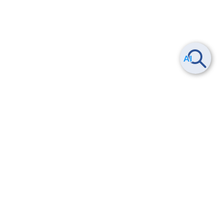
Smart Data Platform につい
ヘルプ
て
よくある質問
特長
お問い合わせ
サービス一覧
トレーニング/操作動画
ユースケース
導入事例
法的情報・信頼性
料金情報
サービス利用規約・SLA