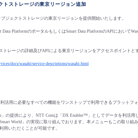
クトストレージの東京リージョン追加
abiオブジェクトストレージの東京リージョンを提供開始いたします。
 Data PlatformのポータルもしくはSmart Data PlatformのA
ェクトストレージの詳細及びAPIによる東京リージョンをアクセスポイント
ervices/docs/wasabi/service-descriptions/wasabi.html
タ利活用に必要なすべての機能をワンストップで利用できるプラットフォーム「Sm
 Platform」の提供により、NTT Comは「DX Enabler™」としてデ
Smart World」の実現に取り組んでおります。本メニューもこの取
利用いただくことが可能です。