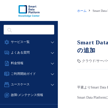
ホーム
Smart Dat
Smart 
サービス一覧
の追加
データ利活用
よくある質問
クラウド/サーバー
クラウド/サーバ
データ利活用
料金情報
ネットワーク
クラウド/サーバー
料金シミュレーター
IoT
ご利用開始ガイド
ネットワーク
データ利活用
モニタリング/監査
■ 管理機能
IoT
ユースケース
クラウド/サーバー
サポート
平素よりSmart D
- 管理機能
モニタリング/監査
- バックアップ
ネットワーク
管理機能
故障/メンテナンス情報
Smart Data 
サポート
- セキュリティ・監査
■ セットアップガイド
IoT
すべてのメニューを見る
サービス稼働状況
管理機能
- データと分析
- 新規お申し込み方法