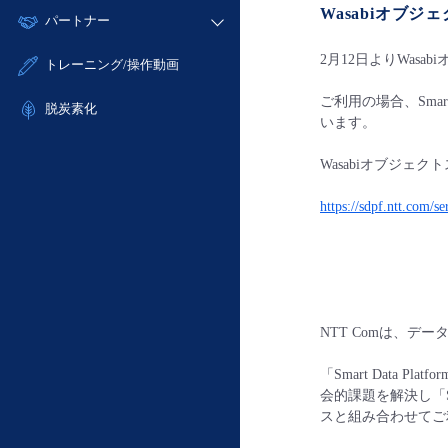
モニタリング/監査
Wasabi
オブジェ
故障/メンテナンス履歴
すべてのメニューを見る
パートナー
- IoT
- 初期設定・確認
サポート
メンテナンス予定
- マルチクラウド利用
- ユーザー機能の管理
販売パートナー向けプログラム
2月12日よりWas
すべてのメニューを見る
トレーニング/操作動画
定期メンテナンス
- リモートワーク
- 登録情報の管理
協業パートナー
ご利用の場合、Smart
- ITインフラストラクチャー
脱炭素化
- APIリファレンス
います。
- その他
■ 基本構築ガイド
Wasabiオブジ
- クラウド / サーバー
https://sdpf.ntt.com/s
- Flexible InterConnect
- Flexible Remote Access
- vUTM2
NTT Comは、デー
「Smart Data
会的課題を解決し「
スと組み合わせてご