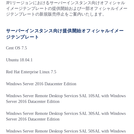
■ セットアップガイド
JP1リージョンにおけるサーバーインスタンス向けオフィシャル
イメージテンプレートの提供開始および一部オフィシャルイメー
パートナー
ジテンプレートの新規販売停止をご案内いたします。
- データと分析
管理機能
サポート
IoT
故障/メンテナンス履歴
- 新規お申し込み方法
販売パートナー向けプログラム
トレーニング/操作動画
サーバーインスタンス向け提供開始オフィシャルイメー
- IoT
すべてのメニューを見る
管理機能
モニタリング/監査
メンテナンス予定
- 初期設定・確認
ジテンプレート
協業パートナー
脱炭素化
- マルチクラウド利用
Cent OS 7.5
すべてのメニューを見る
サポート
定期メンテナンス
- ユーザー機能の管理
Ubuntu 18.04.1
- リモートワーク
すべてのメニューを見る
- 登録情報の管理
Red Hat Enterprise Linux 7.5
- ITインフラストラクチャー
Windows Server 2016 Datacenter Edition
- APIリファレンス
Windows Server Remote Desktop Services SAL 10SAL with Windows
- その他
Server 2016 Datacenter Edition
■ 基本構築ガイド
Windows Server Remote Desktop Services SAL 30SAL with Windows
Server 2016 Datacenter Edition
- クラウド / サーバー
Windows Server Remote Desktop Services SAL 50SAL with Windows