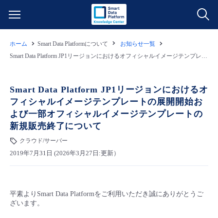
ホーム
Smart Data Platformについて
お知らせ一覧
サービス一覧
Smart Data Platform JP1リージョンにおけるオフィシャルイメージテンプレートの展開開始および一部オフィシャルイメージテンプレートの新規販売終了について
データ利活用
よくある質問
Smart Data Platform JP1リージョンにおけるオ
フィシャルイメージテンプレートの展開開始お
クラウド/サーバー
データ利活用
料金情報
よび一部オフィシャルイメージテンプレートの
新規販売終了について
ネットワーク
クラウド/サーバー
料金シミュレーター
ご利用開始ガイド
クラウド/サーバー
2019年7月31日 (2026年3月27日:更新）
■ 管理機能
IoT
ネットワーク
データ利活用
ユースケース
- 管理機能
- バックアップ
モニタリング/監査
IoT
クラウド/サーバー
故障/メンテナンス情報
平素よりSmart Data Platformをご利用いただき誠にありがとうご
ざいます。
- セキュリティ・監査
サポート
モニタリング/監査
ネットワーク
サービス稼働状況