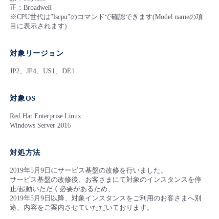
■ セットアップガイド
正：Broadwell
※CPU世代は”lscpu”のコマンドで確認できます(Model nameの項
パートナー
- データと分析
管理機能
サポート
IoT
故障/メンテナンス履歴
目に表示されます)
- 新規お申し込み方法
販売パートナー向けプログラム
トレーニング/操作動画
- IoT
対象リージョン
すべてのメニューを見る
管理機能
モニタリング/監査
メンテナンス予定
- 初期設定・確認
JP2、JP4、US1、DE1
協業パートナー
脱炭素化
- マルチクラウド利用
すべてのメニューを見る
サポート
定期メンテナンス
- ユーザー機能の管理
対象OS
- リモートワーク
すべてのメニューを見る
- 登録情報の管理
Red Hat Enterprise Linux
Windows Server 2016
- ITインフラストラクチャー
- APIリファレンス
対処方法
- その他
2019年5月9日にサービス基盤の改修を行いました。
■ 基本構築ガイド
サービス基盤の改修後、お客さまにて対象のインスタンスを停
止/起動いただく必要があるため、
2019年5月9日以降、対象インスタンスをご利用のお客さまへ別
- クラウド / サーバー
途、内容をご案内させていただいております。