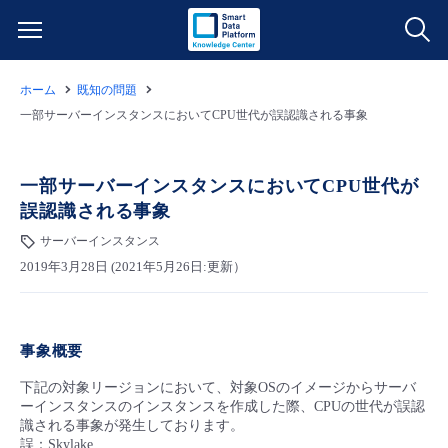
ホーム
既知の問題
サービス一覧
一部サーバーインスタンスにおいてCPU世代が誤認識される事象
データ利活用
よくある質問
一部サーバーインスタンスにおいてCPU世代が
誤認識される事象
クラウド/サーバー
データ利活用
料金情報
サーバーインスタンス
2019年3月28日 (2021年5月26日:更新）
ネットワーク
クラウド/サーバー
料金シミュレーター
ご利用開始ガイド
■ 管理機能
IoT
ネットワーク
データ利活用
ユースケース
事象概要
- 管理機能
- バックアップ
モニタリング/監査
IoT
クラウド/サーバー
下記の対象リージョンにおいて、対象OSのイメージからサーバ
故障/メンテナンス情報
ーインスタンスのインスタンスを作成した際、CPUの世代が誤認
識される事象が発生しております。
- セキュリティ・監査
サポート
モニタリング/監査
ネットワーク
サービス稼働状況
誤：Skylake