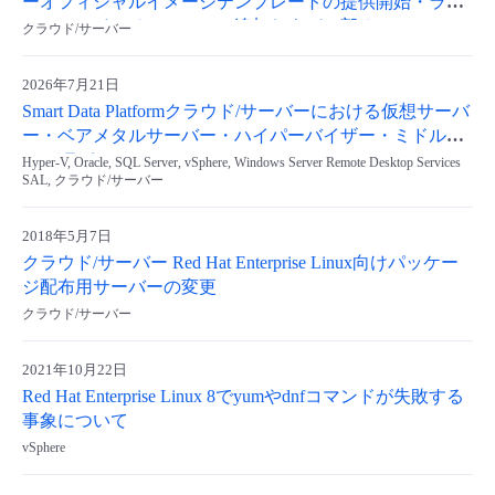
ーオフィシャルイメージテンプレートの提供開始・ライ
センススイッチのメニュー追加および一部オフィシャル
クラウド/サーバー
イメージテンプレートの新規販売終了
2026年7月21日
Smart Data Platformクラウド/サーバーにおける仮想サーバ
ー・ベアメタルサーバー・ハイパーバイザー・ミドルウ
ェア/ライセンスメニューのWindowsServer2012/2012 R2の
Hyper-V, Oracle, SQL Server, vSphere, Windows Server Remote Desktop Services
SAL, クラウド/サーバー
一部新規販売停止及びサポート終了
2018年5月7日
クラウド/サーバー Red Hat Enterprise Linux向けパッケー
ジ配布用サーバーの変更
クラウド/サーバー
2021年10月22日
Red Hat Enterprise Linux 8でyumやdnfコマンドが失敗する
事象について
vSphere