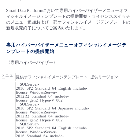
■ セットアップガイド
Smart Data Platformにおいて専用ハイパーバイザーメニューオフ
パートナー
- データと分析
管理機能
サポート
IoT
故障/メンテナンス履歴
ィシャルイメージテンプレートの提供開始・ライセンススイッチ
- 新規お申し込み方法
のメニュー追加および一部オフィシャルイメージテンプレートの
新規販売終了についてご案内いたします。
販売パートナー向けプログラム
トレーニング/操作動画
- IoT
すべてのメニューを見る
管理機能
モニタリング/監査
メンテナンス予定
- 初期設定・確認
専用ハイパーバイザーメニューオフィシャルイメージテ
協業パートナー
脱炭素化
- マルチクラウド利用
ンプレートの提供開始
すべてのメニューを見る
サポート
定期メンテナンス
- ユーザー機能の管理
〈専用ハイパーバイザー〉
- リモートワーク
すべてのメニューを見る
- 登録情報の管理
メニュ
提供オフィシャルイメージテンプレート
提供リージョン
ー
- ITインフラストラクチャー
・SQLServer-
- APIリファレンス
2016_SP2_Standard_64_English_include-
license_WindowsServer-
2012R2_Standard_64_include-
license_gen2_Hyper-V_002
- その他
・SQLServer-
2016_SP2_Standard_64_Japanese_include-
■ 基本構築ガイド
license_WindowsServer-
2012R2_Standard_64_include-
license_gen2_Hyper-V_002
・SQLServer-
- クラウド / サーバー
2016_SP2_Standard_64_English_include-
license_WindowsServer-
2016_Standard_64_include-