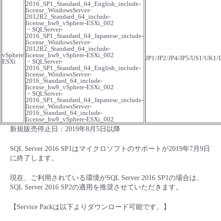
2016_SP1_Standard_64_English_include-
license_WindowsServer-
2012R2_Standard_64_include-
license_hw9_vSphere-ESXi_002
・SQLServer-
2016_SP1_Standard_64_Japanese_include-
license_WindowsServer-
2012R2_Standard_64_include-
vSphere
license_hw9_vSphere-ESXi_002
JP1/JP2/JP4/JP5/US1/UK1
ESXi
・SQLServer-
2016_SP1_Standard_64_English_include-
license_WindowsServer-
2016_Standard_64_include-
license_hw9_vSphere-ESXi_002
・SQLServer-
2016_SP1_Standard_64_Japanese_include-
license_WindowsServer-
2016_Standard_64_include-
license_hw9_vSphere-ESXi_002
新規販売停止日：2019年8月5日以降
SQL Server 2016 SP1はマイクロソフトのサポートが2019年7月9日
に終了します。
現在、ご利用されている環境がSQL Server 2016 SP1の場合は、
SQL Server 2016 SP2の適用を推奨させていただきます。
【Service Packは以下よりダウンロード可能です。】