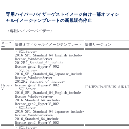
専用ハイパーバイザーゲストイメージ向け一部オフィシ
ャルイメージテンプレートの新規販売停止
〈専用ハイパーバイザー〉
メニュ
提供オフィシャルイメージテンプレート
提供リージョン
ー
・SQLServer-
2016_SP1_Standard_64_English_include-
license_WindowsServer-
2012R2_Standard_64_include-
license_gen2_Hyper-V_002
・SQLServer-
2016_SP1_Standard_64_Japanese_include-
license_WindowsServer-
2012R2_Standard_64_include-
Hyper-
license_gen2_Hyper-V_002
JP1/JP2/JP4/JP5/US1/UK1
V
・SQLServer-
2016_SP1_Standard_64_English_include-
license_WindowsServer-
2016_Standard_64_include-
license_gen2_Hyper-V_002
・SQLServer-
2016_SP1_Standard_64_Japanese_include-
license_WindowsServer-
2016_Standard_64_include-
license_gen2_Hyper-V_002
・SQLServer-