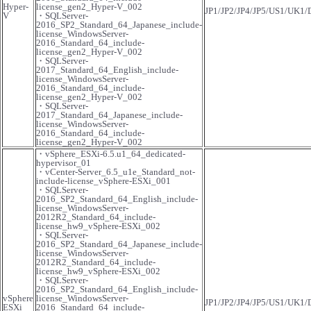
Hyper-
license_gen2_Hyper-V_002
JP1/JP2/JP4/JP5/US1/UK1
V
・SQLServer-
- Flexible InterConnect
2016_SP2_Standard_64_Japanese_include-
license_WindowsServer-
2016_Standard_64_include-
license_gen2_Hyper-V_002
- Flexible Remote Access
・SQLServer-
2017_Standard_64_English_include-
license_WindowsServer-
2016_Standard_64_include-
- vUTM2
license_gen2_Hyper-V_002
・SQLServer-
2017_Standard_64_Japanese_include-
license_WindowsServer-
2016_Standard_64_include-
license_gen2_Hyper-V_002
・vSphere_ESXi-6.5.u1_64_dedicated-
hypervisor_01
・vCenter-Server_6.5_u1e_Standard_not-
include-license_vSphere-ESXi_001
・SQLServer-
2016_SP2_Standard_64_English_include-
license_WindowsServer-
2012R2_Standard_64_include-
license_hw9_vSphere-ESXi_002
・SQLServer-
2016_SP2_Standard_64_Japanese_include-
license_WindowsServer-
2012R2_Standard_64_include-
license_hw9_vSphere-ESXi_002
・SQLServer-
2016_SP2_Standard_64_English_include-
vSphere
license_WindowsServer-
JP1/JP2/JP4/JP5/US1/UK1
ESXi
2016_Standard_64_include-