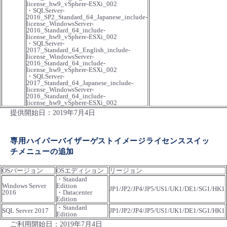
license_hw9_vSphere-ESXi_002
・SQLServer-
2016_SP2_Standard_64_Japanese_include-
license_WindowsServer-
2016_Standard_64_include-
license_hw9_vSphere-ESXi_002
・SQLServer-
2017_Standard_64_English_include-
license_WindowsServer-
2016_Standard_64_include-
license_hw9_vSphere-ESXi_002
・SQLServer-
2017_Standard_64_Japanese_include-
license_WindowsServer-
2016_Standard_64_include-
license_hw9_vSphere-ESXi_002
提供開始日：2019年7月4日
専用ハイパーバイザーゲストイメージライセンススイッ
チメニューの追加
OSバージョン
OSエディション
リージョン
・Standard
Windows Server
Edition
JP1/JP2/JP4/JP5/US1/UK1/DE1/SG1/HK1
2016
・Datacenter
Edition
・Standard
SQL Server 2017
JP1/JP2/JP4/JP5/US1/UK1/DE1/SG1/HK1
Edition
ご利用開始日：2019年7月4日