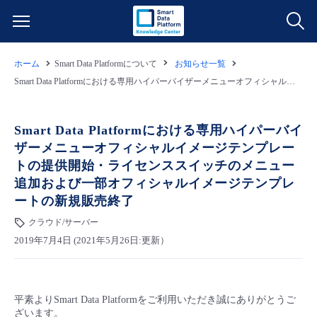
ホーム
Smart Data Platformについて
お知らせ一覧
サービス一覧
Smart Data Platformにおける専用ハイパーバイザーメニューオフィシャルイメージテンプレートの提供開始・ライセンススイッチのメニュー追加および一部オフィシャルイメージテンプレートの新規販売終了
データ利活用
よくある質問
Smart Data Platformにおける専用ハイパーバイ
ザーメニューオフィシャルイメージテンプレー
クラウド/サーバー
データ利活用
料金情報
トの提供開始・ライセンススイッチのメニュー
追加および一部オフィシャルイメージテンプレ
ネットワーク
クラウド/サーバー
料金シミュレーター
ご利用開始ガイド
ートの新規販売終了
クラウド/サーバー
■ 管理機能
IoT
ネットワーク
データ利活用
ユースケース
2019年7月4日 (2021年5月26日:更新）
- 管理機能
- バックアップ
モニタリング/監査
IoT
クラウド/サーバー
故障/メンテナンス情報
平素よりSmart Data Platformをご利用いただき誠にありがとうご
- セキュリティ・監査
サポート
モニタリング/監査
ネットワーク
サービス稼働状況
ざいます。