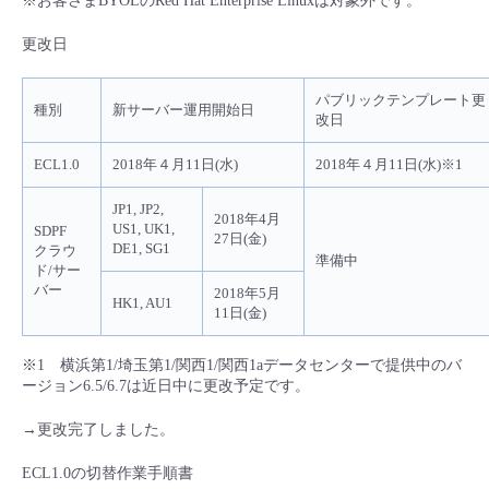
※お客さまBYOLのRed Hat Enterprise Linuxは対象外です。
- Flexible InterConnect
更改日
- Flexible Remote Access
パブリックテンプレート更
種別
新サーバー運用開始日
改日
- vUTM2
ECL1.0
2018年４月11日(水)
2018年４月11日(水)※1
JP1, JP2,
2018年4月
US1, UK1,
SDPF
27日(金)
DE1, SG1
クラウ
準備中
ド/サー
バー
2018年5月
HK1, AU1
11日(金)
※1 横浜第1/埼玉第1/関西1/関西1aデータセンターで提供中のバ
ージョン6.5/6.7は近日中に更改予定です。
→更改完了しました。
ECL1.0の切替作業手順書