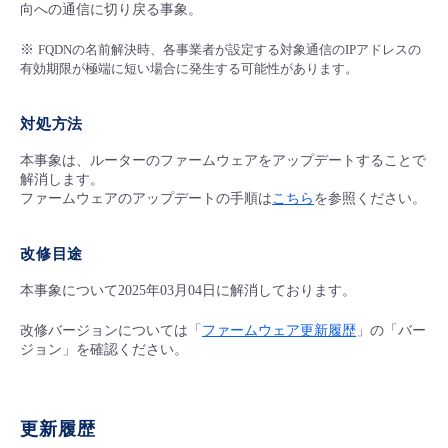
■ セットアップガイド
向への通信に切り戻る事象。
パートナー
- データと分析
※
FQDNの名前解決時、各事業者が設定する対象通信のIPアドレスの
管理機能
サポート
IoT
故障/メンテナンス履歴
- 新規お申し込み方法
有効期限が極端に短い場合に発生する可能性があります。
販売パートナー向けプログラム
トレーニング/操作動画
- IoT
すべてのメニューを見る
管理機能
モニタリング/監査
メンテナンス予定
- 初期設定・確認
対処方法
協業パートナー
脱炭素化
- マルチクラウド利用
本事象は、ルーターのファームウェアをアップデートすることで
すべてのメニューを見る
サポート
定期メンテナンス
- ユーザー機能の管理
解消します。
ファームウェアのアップデートの手順は
こちら
を参照ください。
- リモートワーク
すべてのメニューを見る
- 登録情報の管理
改修目途
- ITインフラストラクチャー
- APIリファレンス
本事象について2025年03月04日に解消しております。
- その他
改修バージョンについては「
ファームウェア更新履歴
」の「バー
ジョン」を確認ください。
■ 基本構築ガイド
- クラウド / サーバー
更新履歴