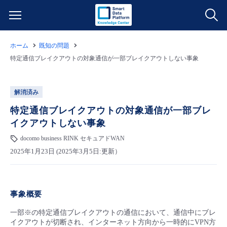
ホーム
既知の問題
サービス一覧
特定通信ブレイクアウトの対象通信が一部ブレイクアウトしない事象
データ利活用
よくある質問
解消済み
クラウド/サーバー
データ利活用
特定通信ブレイクアウトの対象通信が一部ブレ
料金情報
イクアウトしない事象
ネットワーク
クラウド/サーバー
料金シミュレーター
docomo business RINK セキュアドWAN
ご利用開始ガイド
2025年1月23日 (2025年3月5日:更新）
■ 管理機能
IoT
ネットワーク
データ利活用
ユースケース
- 管理機能
事象概要
- バックアップ
モニタリング/監査
IoT
クラウド/サーバー
故障/メンテナンス情報
一部※の特定通信ブレイクアウトの通信において、通信中にブレ
イクアウトが切断され、インターネット方向から一時的にVPN方
- セキュリティ・監査
サポート
モニタリング/監査
ネットワーク
サービス稼働状況