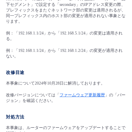
■ セットアップガイド
下セグメント」で設定する「secondary」のIPアドレス変更の際、
プレフィックスをまたぐネットワーク部の変更は適用されるが、
パートナー
- データと分析
管理機能
サポート
IoT
故障/メンテナンス履歴
同一プレフィックス内のホスト部の変更が適用されない事象とな
- 新規お申し込み方法
ります。
販売パートナー向けプログラム
トレーニング/操作動画
- IoT
すべてのメニューを見る
管理機能
モニタリング/監査
メンテナンス予定
例：「192.168.1.1/24」から「192.168.5.1/24」の変更は適用され
- 初期設定・確認
る。
協業パートナー
脱炭素化
- マルチクラウド利用
すべてのメニューを見る
サポート
定期メンテナンス
例：「192.168.1.1/24」から「192.168.1.2/24」の変更が適用され
- ユーザー機能の管理
ない。
- リモートワーク
すべてのメニューを見る
- 登録情報の管理
改修目途
- ITインフラストラクチャー
本事象について2024年10月28日に解消しております。
- APIリファレンス
改修バージョンについては「
ファームウェア更新履歴
」の「バー
- その他
ジョン」を確認ください。
■ 基本構築ガイド
対処方法
- クラウド / サーバー
本事象は、ルーターのファームウェアをアップデートすることで