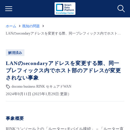
ホーム
既知の問題
サービス一覧
LANのsecondaryアドレスを変更する際、同一プレフィックス内でホスト部のアドレスが変更されない事象
データ利活用
よくある質問
解消済み
クラウド/サーバー
データ利活用
LANのsecondaryアドレスを変更する際、同一
料金情報
プレフィックス内でホスト部のアドレスが変更
されない事象
ネットワーク
クラウド/サーバー
料金シミュレーター
ご利用開始ガイド
docomo business RINK セキュアドWAN
2024年9月11日 (2025年1月29日:更新）
■ 管理機能
IoT
ネットワーク
データ利活用
ユースケース
- 管理機能
- バックアップ
モニタリング/監査
IoT
クラウド/サーバー
故障/メンテナンス情報
事象概要
- セキュリティ・監査
サポート
モニタリング/監査
ネットワーク
サービス稼働状況
RINKコンソール上の「ルーター+モバイル接続」－
「ルーター直