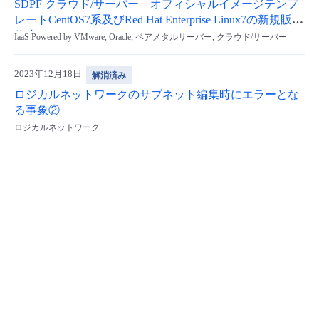
SDPF クラウド/サーバー オフィシャルイメージテンプ
レートCentOS7系及びRed Hat Enterprise Linux7の新規販売
停止
IaaS Powered by VMware, Oracle, ベアメタルサーバー, クラウド/サーバー
2023年12月18日
解消済み
ロジカルネットワークのサブネット編集時にエラーとな
る事象②
ロジカルネットワーク