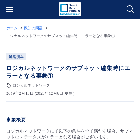
ホーム
既知の問題
サービス一覧
ロジカルネットワークのサブネット編集時にエラーとなる事象①
データ利活用
よくある質問
解消済み
クラウド/サーバー
データ利活用
ロジカルネットワークのサブネット編集時にエ
料金情報
ラーとなる事象①
ネットワーク
クラウド/サーバー
料金シミュレーター
ロジカルネットワーク
ご利用開始ガイド
2019年2月15日 (2023年12月6日:更新）
■ 管理機能
IoT
ネットワーク
データ利活用
ユースケース
- 管理機能
事象概要
- バックアップ
モニタリング/監査
IoT
クラウド/サーバー
故障/メンテナンス情報
ロジカルネットワークにて以下の条件を全て満たす場合、サブネ
ットのステータスがエラーとなる場合がございます。
- セキュリティ・監査
サポート
モニタリング/監査
ネットワーク
サービス稼働状況