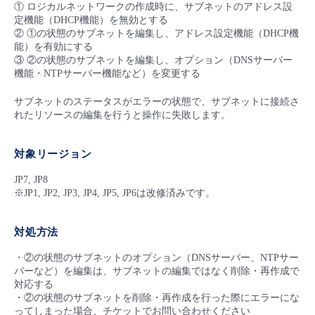
■ セットアップガイド
① ロジカルネットワークの作成時に、サブネットのアドレス設
定機能（DHCP機能）を無効とする
パートナー
② ①の状態のサブネットを編集し、アドレス設定機能（DHCP機
- データと分析
管理機能
サポート
IoT
故障/メンテナンス履歴
- 新規お申し込み方法
能）を有効にする
③ ②の状態のサブネットを編集し、オプション（DNSサーバー
販売パートナー向けプログラム
トレーニング/操作動画
- IoT
機能・NTPサーバー機能など）を変更する
すべてのメニューを見る
管理機能
モニタリング/監査
メンテナンス予定
- 初期設定・確認
サブネットのステータスがエラーの状態で、サブネットに接続さ
協業パートナー
脱炭素化
- マルチクラウド利用
れたリソースの編集を行うと操作に失敗します。
すべてのメニューを見る
サポート
定期メンテナンス
- ユーザー機能の管理
- リモートワーク
対象リージョン
すべてのメニューを見る
- 登録情報の管理
JP7, JP8
- ITインフラストラクチャー
※JP1, JP2, JP3, JP4, JP5, JP6は改修済みです。
- APIリファレンス
- その他
対処方法
■ 基本構築ガイド
・②の状態のサブネットのオプション（DNSサーバー、NTPサー
バーなど）を編集は、サブネットの編集ではなく削除・再作成で
対応する
- クラウド / サーバー
・②の状態のサブネットを削除・再作成を行った際にエラーにな
ってしまった場合、チケットでお問い合わせください