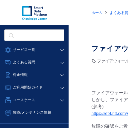
ホーム
よくある
ファイアウ
サービス一覧
データ利活用
ファイアウォール
よくある質問
クラウド/サーバー
データ利活用
料金情報
ネットワーク
クラウド/サーバー
料金シミュレーター
IoT
ご利用開始ガイド
ネットワーク
ファイアウォール
データ利活用
モニタリング/監査
■ 管理機能
IoT
しかし、ファイア
ユースケース
クラウド/サーバー
サポート
- 管理機能
(参考)
モニタリング/監査
- バックアップ
ネットワーク
管理機能
故障/メンテナンス情報
https://sdpf.ntt.com
サポート
- セキュリティ・監査
■ セットアップガイド
IoT
すべてのメニューを見る
サービス稼働状況
管理機能
故障の確認をご希
- データと分析
- 新規お申し込み方法