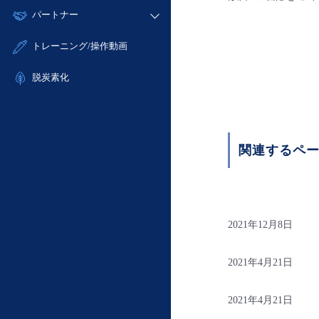
モニタリング/監査
故障/メンテナンス履歴
すべてのメニューを見る
パートナー
- IoT
- 初期設定・確認
サポート
メンテナンス予定
- マルチクラウド利用
- ユーザー機能の管理
販売パートナー向けプログラム
すべてのメニューを見る
トレーニング/操作動画
定期メンテナンス
- リモートワーク
- 登録情報の管理
協業パートナー
- ITインフラストラクチャー
脱炭素化
- APIリファレンス
- その他
■ 基本構築ガイド
- クラウド / サーバー
関連するペ
- Flexible InterConnect
- Flexible Remote Access
- vUTM2
2021年12月8日
2021年4月21日
2021年4月21日