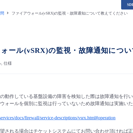
S
質問
ファイアウォール(vSRX)の監視・故障通知について教えてください
ォール(vSRX)の監視・故障通知につ
, 仕様
の動作している基盤設備の障害を検知した際は故障通知を行い
ウォールを個別に監視は行っていないため故障通知は実施いた
/services/docs/firewall/service-descriptions/vsrx.html#operation
望される場合はチケットシステムにてお問い合わせ頂ければ正