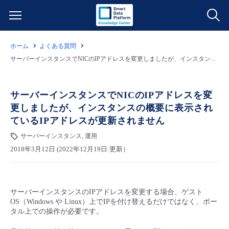
ホーム
よくある質問
サービス一覧
サーバーインスタンスでNICのIPアドレスを変更しましたが、インスタンスの概要に表示されているIPアドレスが更新されません
データ利活用
よくある質問
サーバーインスタンスでNICのIPアドレスを変
更しましたが、インスタンスの概要に表示され
クラウド/サーバー
データ利活用
料金情報
ているIPアドレスが更新されません
サーバーインスタンス, 運用
ネットワーク
クラウド/サーバー
料金シミュレーター
ご利用開始ガイド
2018年3月12日 (2022年12月19日:更新）
■ 管理機能
IoT
ネットワーク
データ利活用
ユースケース
サーバーインスタンスのIPアドレスを変更する場合、ゲスト
- 管理機能
- バックアップ
モニタリング/監査
IoT
クラウド/サーバー
故障/メンテナンス情報
OS（Windows や Linux）上でIPを付け替えるだけではなく、ポー
タル上での操作が必要です。
- セキュリティ・監査
サポート
モニタリング/監査
ネットワーク
サービス稼働状況