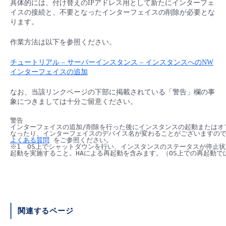
具体的には、付け替えのIPアドレス用として新たにインターフェ
■ セットアップガイド
イスの接続と、不要となったインターフェイスの削除が必要とな
パートナー
ります。
- データと分析
管理機能
サポート
IoT
故障/メンテナンス履歴
- 新規お申し込み方法
作業方法は以下を参照ください。
販売パートナー向けプログラム
トレーニング/操作動画
- IoT
すべてのメニューを見る
管理機能
モニタリング/監査
メンテナンス予定
- 初期設定・確認
チュートリアル – サーバーインスタンス – インスタンスへのNW
インターフェイスの追加
協業パートナー
脱炭素化
- マルチクラウド利用
すべてのメニューを見る
サポート
定期メンテナンス
- ユーザー機能の管理
なお、当該リンクページの下部に掲載されている「警告」欄の事
象につきましては十分ご留意ください。
- リモートワーク
すべてのメニューを見る
- 登録情報の管理
警告

インターフェイスの追加/削除を行った後にインスタンスの起動またはオフ
- ITインフラストラクチャー
よくある質問
 をご参照ください。

- APIリファレンス
※1　OS上でシャットダウンを行い、インスタンスのステータスが停止状
起動を実施すること。HAによる再起動を含みます。（OS上での再起動で
- その他
■ 基本構築ガイド
関連するページ
- クラウド / サーバー