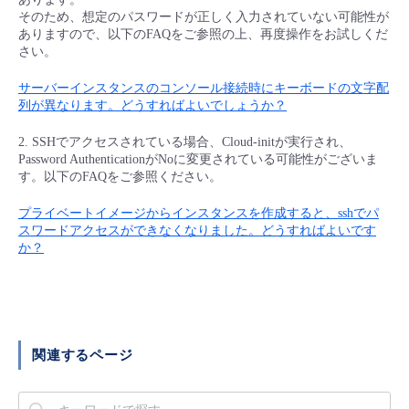
■ セットアップガイド
そのため、想定のパスワードが正しく入力されていない可能性が
ありますので、以下のFAQをご参照の上、再度操作をお試しくだ
パートナー
- データと分析
管理機能
サポート
IoT
故障/メンテナンス履歴
さい。
- 新規お申し込み方法
販売パートナー向けプログラム
サーバーインスタンスのコンソール接続時にキーボードの文字配
トレーニング/操作動画
- IoT
すべてのメニューを見る
管理機能
モニタリング/監査
メンテナンス予定
列が異なります。どうすればよいでしょうか？
- 初期設定・確認
協業パートナー
2. SSHでアクセスされている場合、Cloud-initが実行され、
脱炭素化
- マルチクラウド利用
すべてのメニューを見る
サポート
定期メンテナンス
Password AuthenticationがNoに変更されている可能性がございま
- ユーザー機能の管理
す。以下のFAQをご参照ください。
- リモートワーク
すべてのメニューを見る
- 登録情報の管理
プライベートイメージからインスタンスを作成すると、sshでパ
スワードアクセスができなくなりました。どうすればよいです
か？
- ITインフラストラクチャー
- APIリファレンス
- その他
■ 基本構築ガイド
関連するページ
- クラウド / サーバー