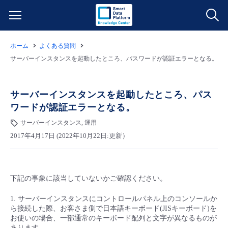
ホーム
よくある質問
サービス一覧
サーバーインスタンスを起動したところ、パスワードが認証エラーとなる。
データ利活用
よくある質問
サーバーインスタンスを起動したところ、パス
ワードが認証エラーとなる。
クラウド/サーバー
データ利活用
料金情報
サーバーインスタンス, 運用
2017年4月17日 (2022年10月22日:更新）
ネットワーク
クラウド/サーバー
料金シミュレーター
ご利用開始ガイド
■ 管理機能
IoT
ネットワーク
データ利活用
ユースケース
下記の事象に該当していないかご確認ください。
- 管理機能
- バックアップ
モニタリング/監査
IoT
クラウド/サーバー
故障/メンテナンス情報
1. サーバーインスタンスにコントロールパネル上のコンソールか
ら接続した際、お客さま側で日本語キーボード(JISキーボード)を
お使いの場合、一部通常のキーボード配列と文字が異なるものが
- セキュリティ・監査
サポート
モニタリング/監査
ネットワーク
サービス稼働状況
あります。