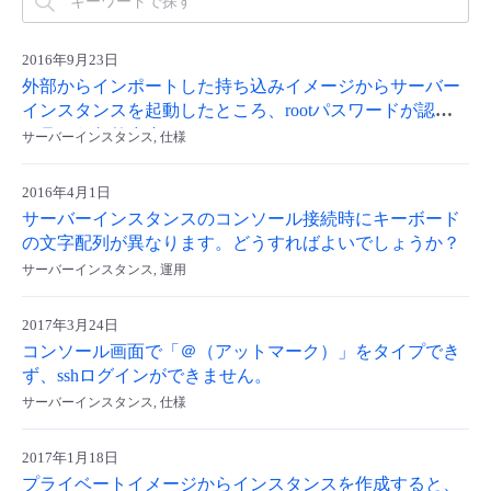
- Flexible InterConnect
2016年9月23日
外部からインポートした持ち込みイメージからサーバー
- Flexible Remote Access
インスタンスを起動したところ、rootパスワードが認証
エラーとなります
サーバーインスタンス, 仕様
- vUTM2
2016年4月1日
サーバーインスタンスのコンソール接続時にキーボード
の文字配列が異なります。どうすればよいでしょうか？
サーバーインスタンス, 運用
2017年3月24日
コンソール画面で「＠（アットマーク）」をタイプでき
ず、sshログインができません。
サーバーインスタンス, 仕様
2017年1月18日
プライベートイメージからインスタンスを作成すると、