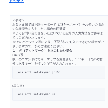
ょうか？
■ セットアップガイド
パートナー
- データと分析
管理機能
サポート
IoT
故障/メンテナンス履歴
- 新規お申し込み方法
＜参考＞
販売パートナー向けプログラム
トレーニング/操作動画
お客さま側で日本語キーボード（JISキーボード）をお使いの場合
- IoT
すべてのメニューを見る
管理機能
モニタリング/監査
メンテナンス予定
で各種記号を入力したい場合の回避策
- 初期設定・確認
※よくお問い合わせをいただいている記号の入力方法をご参考ま
協業パートナー
でにご案内いたします。
脱炭素化
- マルチクラウド利用
すべてのメニューを見る
サポート
定期メンテナンス
※OSのバージョン等により、下記方法でも入力できない場合がご
- ユーザー機能の管理
ざいますので、予めご注意ください。
１． @（アットマーク）を入力したい場合
- リモートワーク
すべてのメニューを見る
Linux系
- 登録情報の管理
以下のコマンドにてキーマップを変更させ、”「”キー（”@”の右
横にあるキー）を打つと”@”が入力されます。
- ITインフラストラクチャー
- APIリファレンス
localectl set-keymap jp106
- その他
(戻し方)
■ 基本構築ガイド
localectl set-keymap us
- クラウド / サーバー