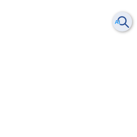
Smart Data Platform につい
ヘルプ
て
よくある質問
特長
お問い合わせ
サービス一覧
トレーニング/操作動画
ユースケース
導入事例
法的情報・信頼性
料金情報
サービス利用規約・SLA
お知らせ
セキュリティ&コンプライア