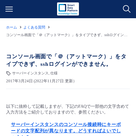
ホーム
よくある質問
サービス一覧
コンソール画面で「＠（アットマーク）」をタイプできず、sshログインができません。
データ利活用
よくある質問
コンソール画面で「＠（アットマーク）」をタ
イプできず、sshログインができません。
クラウド/サーバー
データ利活用
料金情報
サーバーインスタンス, 仕様
2017年3月24日 (2022年11月27日:更新）
ネットワーク
クラウド/サーバー
料金シミュレーター
ご利用開始ガイド
■ 管理機能
IoT
ネットワーク
データ利活用
ユースケース
以下に抜粋して記載しますが、下記のFAQで一部他の文字含めて
入力方法をご紹介しておりますので、参照ください。
- 管理機能
- バックアップ
モニタリング/監査
IoT
クラウド/サーバー
故障/メンテナンス情報
サーバーインスタンスのコンソール接続時にキーボ
ードの文字配列が異なります。どうすればよいでし
- セキュリティ・監査
サポート
モニタリング/監査
ネットワーク
サービス稼働状況