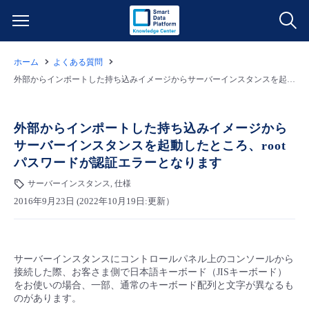
ホーム
よくある質問
サービス一覧
外部からインポートした持ち込みイメージからサーバーインスタンスを起動したところ、rootパスワードが認証エラーとなります
データ利活用
よくある質問
外部からインポートした持ち込みイメージから
サーバーインスタンスを起動したところ、root
クラウド/サーバー
データ利活用
料金情報
パスワードが認証エラーとなります
サーバーインスタンス, 仕様
ネットワーク
クラウド/サーバー
料金シミュレーター
ご利用開始ガイド
2016年9月23日 (2022年10月19日:更新）
■ 管理機能
IoT
ネットワーク
データ利活用
ユースケース
サーバーインスタンスにコントロールパネル上のコンソールから
- 管理機能
- バックアップ
モニタリング/監査
IoT
クラウド/サーバー
故障/メンテナンス情報
接続した際、お客さま側で日本語キーボード（JISキーボード）
をお使いの場合、一部、通常のキーボード配列と文字が異なるも
のがあります。
- セキュリティ・監査
サポート
モニタリング/監査
ネットワーク
サービス稼働状況