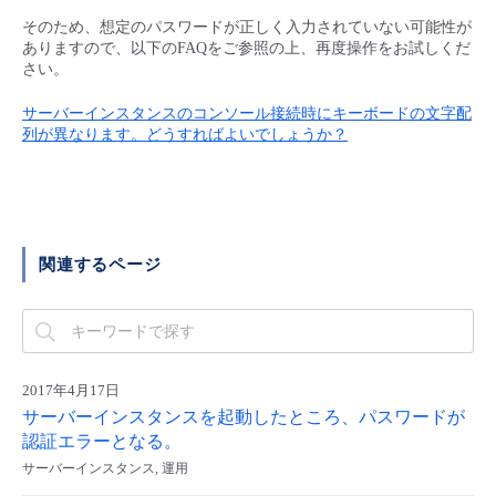
■ セットアップガイド
そのため、想定のパスワードが正しく入力されていない可能性が
パートナー
ありますので、以下のFAQをご参照の上、再度操作をお試しくだ
- データと分析
管理機能
サポート
IoT
故障/メンテナンス履歴
さい。
- 新規お申し込み方法
販売パートナー向けプログラム
トレーニング/操作動画
サーバーインスタンスのコンソール接続時にキーボードの文字配
- IoT
すべてのメニューを見る
管理機能
モニタリング/監査
メンテナンス予定
- 初期設定・確認
列が異なります。どうすればよいでしょうか？
協業パートナー
脱炭素化
- マルチクラウド利用
すべてのメニューを見る
サポート
定期メンテナンス
- ユーザー機能の管理
- リモートワーク
すべてのメニューを見る
- 登録情報の管理
関連するページ
- ITインフラストラクチャー
- APIリファレンス
- その他
2017年4月17日
■ 基本構築ガイド
サーバーインスタンスを起動したところ、パスワードが
認証エラーとなる。
- クラウド / サーバー
サーバーインスタンス, 運用