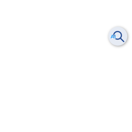
Smart Data Platform につい
ヘルプ
て
よくある質問
特長
お問い合わせ
サービス一覧
トレーニング/操作動画
ユースケース
導入事例
法的情報・信頼性
料金情報