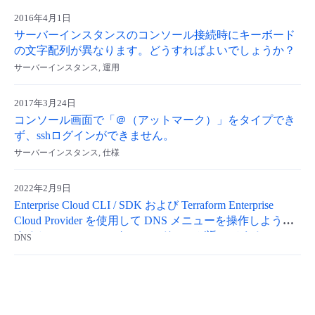
2016年4月1日
- Flexible InterConnect
サーバーインスタンスのコンソール接続時にキーボード
の文字配列が異なります。どうすればよいでしょうか？
- Flexible Remote Access
サーバーインスタンス, 運用
- vUTM2
2017年3月24日
コンソール画面で「＠（アットマーク）」をタイプでき
ず、sshログインができません。
サーバーインスタンス, 仕様
2022年2月9日
Enterprise Cloud CLI / SDK および Terraform Enterprise
Cloud Provider を使用して DNS メニューを操作しようと
すると HTTP ステータスコード 404 が返ってくる
DNS