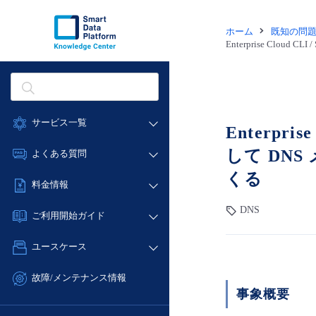
ホーム
既知の問
Enterprise Cloud
サービス一覧
Enterpris
データ利活用
して DNS
よくある質問
クラウド/サーバー
くる
データ利活用
料金情報
ネットワーク
クラウド/サーバー
DNS
料金シミュレーター
IoT
ご利用開始ガイド
ネットワーク
データ利活用
モニタリング/監査
■ 管理機能
IoT
ユースケース
クラウド/サーバー
サポート
- 管理機能
モニタリング/監査
- バックアップ
ネットワーク
管理機能
故障/メンテナンス情報
サポート
事象概要
- セキュリティ・監査
■ セットアップガイド
IoT
すべてのメニューを見る
サービス稼働状況
管理機能
- データと分析
- 新規お申し込み方法