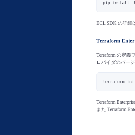
pip install -
ECL SDK の詳細
Terraform Ent
Terraform 
ロバイダのバージ
terraform ini
Terraform Enterp
また Terraform E