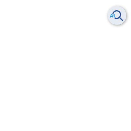
ヘルプ
よくある質問
お問い合わせ
トレーニング/操作動画
法的情報・信頼性
サービス利用規約・SLA
セキュリティ&コンプライアンス