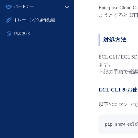
モニタリング/監査
故障/メンテナンス履歴
すべてのメニューを見る
パートナー
- IoT
Enterprise Clo
- 初期設定・確認
サポート
メンテナンス予定
ようとすると HT
- マルチクラウド利用
- ユーザー機能の管理
販売パートナー向けプログラム
すべてのメニューを見る
トレーニング/操作動画
定期メンテナンス
- リモートワーク
- 登録情報の管理
協業パートナー
- ITインフラストラクチャー
脱炭素化
- APIリファレンス
対処方法
- その他
■ 基本構築ガイド
- クラウド / サーバー
ECL CLI / EC
ます。
- Flexible InterConnect
下記の手順で確認
- Flexible Remote Access
- vUTM2
ECL CLI を
以下のコマンドで現
pip show eclc