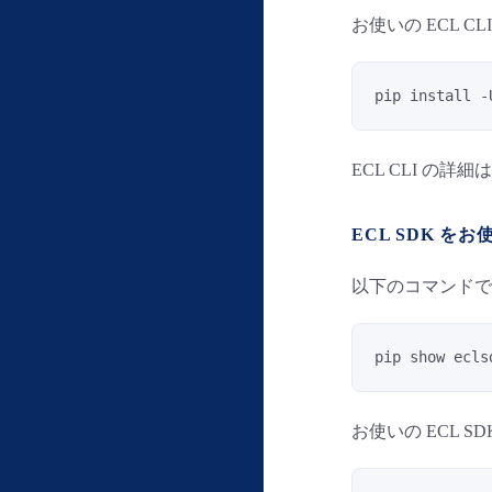
お使いの ECL 
pip install -
ECL CLI の詳細
ECL SDK を
以下のコマンドで現
pip show ecls
お使いの ECL 