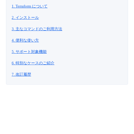
■ セットアップガイド
1. Terraform について
パートナー
- データと分析
管理機能
サポート
IoT
故障/メンテナンス履歴
2. インストール
- 新規お申し込み方法
販売パートナー向けプログラム
3. 主なコマンドのご利用方法
トレーニング/操作動画
- IoT
すべてのメニューを見る
管理機能
モニタリング/監査
メンテナンス予定
- 初期設定・確認
4. 便利な使い方
協業パートナー
脱炭素化
- マルチクラウド利用
すべてのメニューを見る
サポート
定期メンテナンス
5. サポート対象機能
- ユーザー機能の管理
6. 特別なケースのご紹介
- リモートワーク
すべてのメニューを見る
- 登録情報の管理
7. 改訂履歴
- ITインフラストラクチャー
- APIリファレンス
- その他
■ 基本構築ガイド
- クラウド / サーバー