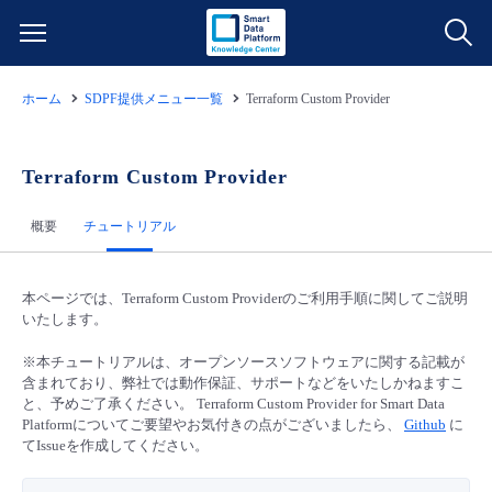
ホーム
SDPF提供メニュー一覧
Terraform Custom Provider
サービス一覧
データ利活用
Terraform Custom Provider
よくある質問
概要
チュートリアル
クラウド/サーバー
データ利活用
料金情報
ネットワーク
クラウド/サーバー
料金シミュレーター
本ページでは、Terraform Custom Providerのご利用手順に関してご説明
ご利用開始ガイド
いたします。
■ 管理機能
IoT
ネットワーク
データ利活用
※本チュートリアルは、オープンソースソフトウェアに関する記載が
ユースケース
含まれており、弊社では動作保証、サポートなどをいたしかねますこ
と、予めご了承ください。 Terraform Custom Provider for Smart Data
- 管理機能
- バックアップ
モニタリング/監査
IoT
クラウド/サーバー
Platformについてご要望やお気付きの点がございましたら、
Github
に
故障/メンテナンス情報
てIssueを作成してください。
- セキュリティ・監査
サポート
モニタリング/監査
ネットワーク
サービス稼働状況