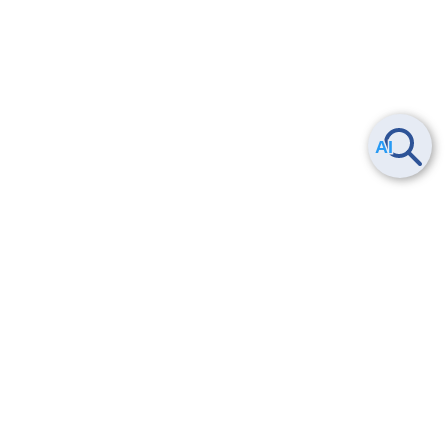
Smart Data Platform につい
ヘルプ
て
よくある質問
特長
お問い合わせ
サービス一覧
トレーニング/操作動画
ユースケース
導入事例
法的情報・信頼性