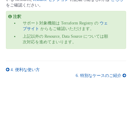
■ セットアップガイド
をご確認ください。
パートナー
- データと分析
管理機能
サポート
IoT
故障/メンテナンス履歴
注釈
- 新規お申し込み方法
サポート対象機能は Terraform Registry の
ウェ
販売パートナー向けプログラム
ブサイト
からもご確認いただけます。
トレーニング/操作動画
- IoT
すべてのメニューを見る
管理機能
モニタリング/監査
メンテナンス予定
- 初期設定・確認
上記以外の Resource, Data Source については順
次対応を進めてまいります。
協業パートナー
脱炭素化
- マルチクラウド利用
すべてのメニューを見る
サポート
定期メンテナンス
- ユーザー機能の管理
- リモートワーク
すべてのメニューを見る
- 登録情報の管理
4.
便利な使い方
6.
特別なケースのご紹介
- ITインフラストラクチャー
- APIリファレンス
- その他
■ 基本構築ガイド
- クラウド / サーバー