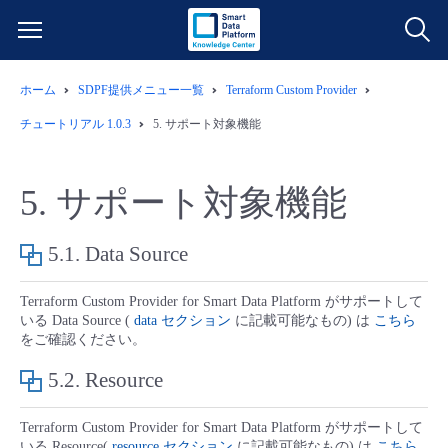
ホーム
SDPF提供メニュー一覧
Terraform Custom Provider
サービス一覧
チュートリアル 1.0.3
5.
サポート対象機能
データ利活用
よくある質問
5.
サポート対象機能
クラウド/サーバー
データ利活用
料金情報
5.1.
Data Source
ネットワーク
クラウド/サーバー
料金シミュレーター
ご利用開始ガイド
Terraform Custom Provider for Smart Data Platform がサポートして
いる Data Source (
data セクション
に記載可能なもの) は
こちら
■ 管理機能
IoT
ネットワーク
データ利活用
ユースケース
をご確認ください。
5.2.
Resource
- 管理機能
- バックアップ
モニタリング/監査
IoT
クラウド/サーバー
故障/メンテナンス情報
Terraform Custom Provider for Smart Data Platform がサポートして
- セキュリティ・監査
サポート
モニタリング/監査
ネットワーク
サービス稼働状況
いる Resource(
resource セクション
に記載可能なもの) は
こちら