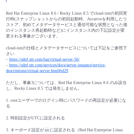
■ セットアップガイド
パートナー
Red Hat Enterprise Linux 8.6 / Rocky Linux 8.5 でcloud-initの初回実
- データと分析
管理機能
サポート
IoT
故障/メンテナンス履歴
行時(スナップショットからの初回起動時、Arcserveを利用したリ
- 新規お申し込み方法
ストア、初めてメタデータサービスと通信可能な状態となった後
販売パートナー向けプログラム
トレーニング/操作動画
のインスタンス再起動時など)にインスタンス内の下記設定が変
- IoT
すべてのメニューを見る
管理機能
モニタリング/監査
メンテナンス予定
- 初期設定・確認
更される事象がございます。
協業パートナー
脱炭素化
- マルチクラウド利用
cloud-initの仕様とメタデータサービスについては下記をご参照下
すべてのメニューを見る
サポート
定期メンテナンス
- ユーザー機能の管理
さい
–
https://sdpf.ntt.com/faq/virtual-server-56/
- リモートワーク
–
https://sdpf.ntt.com/services/docs/server-instance/service-
すべてのメニューを見る
- 登録情報の管理
descriptions/virtual-server.html#id29
- ITインフラストラクチャー
ただし、事象3については、Red Hat Enterprise Linux 8.6 のみ該当
- APIリファレンス
し、Rocky Linux 8.5 では発生しません。
- その他
1. rootユーザーでのログイン時にパスワードの再設定が必要にな
る
■ 基本構築ガイド
2. 時刻設定がUTCに設定される
- クラウド / サーバー
3. キーボード設定が
に設定される（Red Hat Enterprise Linux
us