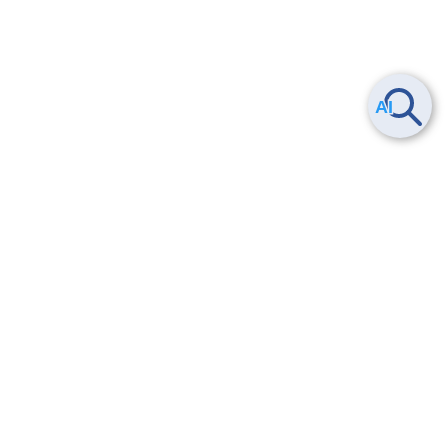
Smart Data Platform につい
ヘルプ
て
よくある質問
特長
お問い合わせ
サービス一覧
トレーニング/操作動画
ユースケース
導入事例
法的情報・信頼性
料金情報
サービス利用規約・SLA