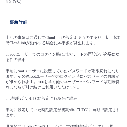
8.6 のみ）
- Flexible InterConnect
事象詳細
- Flexible Remote Access
上記の事象は共通してCloud-initの設定よるものであり、初回起動
- vUTM2
時Cloud-initが動作する場合に本事象が発生します。
1. rootユーザーでのログイン時にパスワードの再設定が必要にな
る件の詳細
事前にrootユーザーに設定していたパスワードが期限切れになり
ます。その際rootユーザーでのログイン時にパスワードの再設定
が求められます。rootを除く他のユーザーのパスワードは期限切
れにならず引き続きご利用いただけます。
2. 時刻設定がUTCに設定される件の詳細
事前に設定していた時刻設定が初期値の”UTC”に自動で設定され
ます。
具体的には下記の”例2-1”ように日本標準時を設定していた場