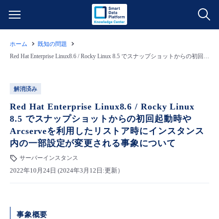
ホーム
既知の問題
サービス一覧
Red Hat Enterprise Linux8.6 / Rocky Linux 8.5 でスナップショットからの初回起動時やArcserveを利用したリストア時にインスタンス内の一部設定が変更される事象について
データ利活用
よくある質問
解消済み
クラウド/サーバー
データ利活用
Red Hat Enterprise Linux8.6 / Rocky Linux
料金情報
8.5 でスナップショットからの初回起動時や
Arcserveを利用したリストア時にインスタンス
ネットワーク
クラウド/サーバー
料金シミュレーター
ご利用開始ガイド
内の一部設定が変更される事象について
サーバーインスタンス
■ 管理機能
IoT
ネットワーク
データ利活用
ユースケース
2022年10月24日 (2024年3月12日:更新）
- 管理機能
- バックアップ
モニタリング/監査
IoT
クラウド/サーバー
故障/メンテナンス情報
事象概要
- セキュリティ・監査
サポート
モニタリング/監査
ネットワーク
サービス稼働状況