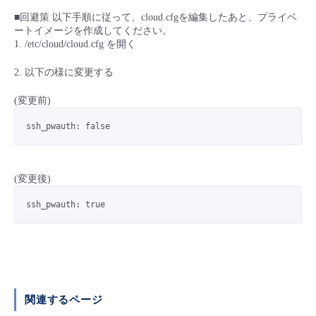
■ セットアップガイド
■回避策 以下手順に従って、cloud.cfgを編集したあと、プライベ
パートナー
ートイメージを作成してください。
- データと分析
管理機能
サポート
IoT
故障/メンテナンス履歴
1. /etc/cloud/cloud.cfg を開く
- 新規お申し込み方法
販売パートナー向けプログラム
トレーニング/操作動画
2. 以下の様に変更する
- IoT
すべてのメニューを見る
管理機能
モニタリング/監査
メンテナンス予定
- 初期設定・確認
(変更前)
協業パートナー
脱炭素化
- マルチクラウド利用
すべてのメニューを見る
サポート
定期メンテナンス
- ユーザー機能の管理
ssh_pwauth: false
- リモートワーク
すべてのメニューを見る
- 登録情報の管理
(変更後)
- ITインフラストラクチャー
- APIリファレンス
ssh_pwauth: true
- その他
■ 基本構築ガイド
- クラウド / サーバー
関連するページ