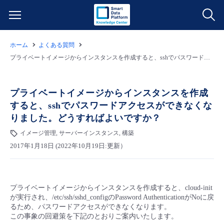
ホーム
よくある質問
サービス一覧
プライベートイメージからインスタンスを作成すると、sshでパスワードアクセスができなくなりました。どうすればよいですか？
データ利活用
よくある質問
プライベートイメージからインスタンスを作成
すると、sshでパスワードアクセスができなくな
クラウド/サーバー
データ利活用
料金情報
りました。どうすればよいですか？
イメージ管理, サーバーインスタンス, 構築
ネットワーク
クラウド/サーバー
料金シミュレーター
ご利用開始ガイド
2017年1月18日 (2022年10月19日:更新）
■ 管理機能
IoT
ネットワーク
データ利活用
ユースケース
プライベートイメージからインスタンスを作成すると、cloud-init
- 管理機能
- バックアップ
モニタリング/監査
IoT
クラウド/サーバー
故障/メンテナンス情報
が実行され、/etc/ssh/sshd_configのPassword AuthenticationがNoに戻
るため、パスワードアクセスができなくなります。
この事象の回避策を下記のとおりご案内いたします。
- セキュリティ・監査
サポート
モニタリング/監査
ネットワーク
サービス稼働状況