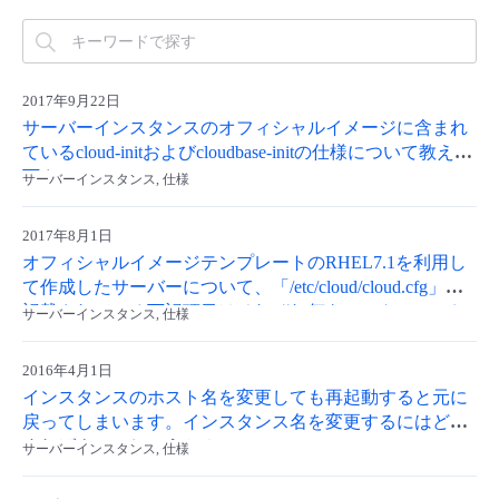
- Flexible InterConnect
- Flexible Remote Access
2017年9月22日
サーバーインスタンスのオフィシャルイメージに含まれ
ているcloud-initおよびcloudbase-initの仕様について教えて
- vUTM2
下さい。
サーバーインスタンス, 仕様
2017年8月1日
オフィシャルイメージテンプレートのRHEL7.1を利用し
て作成したサーバーについて、「/etc/cloud/cloud.cfg」に
記載されている下記項目はそれぞれ何をコントロールし
サーバーインスタンス, 仕様
ているパラメータですか？ ・disable_root:・ssh_pwauth:・
preserve_hostname:・package_update:・manage_etc_hosts
2016年4月1日
インスタンスのホスト名を変更しても再起動すると元に
戻ってしまいます。インスタンス名を変更するにはどう
すればよいでしょうか？
サーバーインスタンス, 仕様