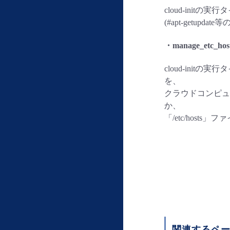
cloud-ini
(#apt-getupda
・manage_etc_hos
cloud-init
を、
クラウドコンピュ
か、
「/etc/host
関連するペ