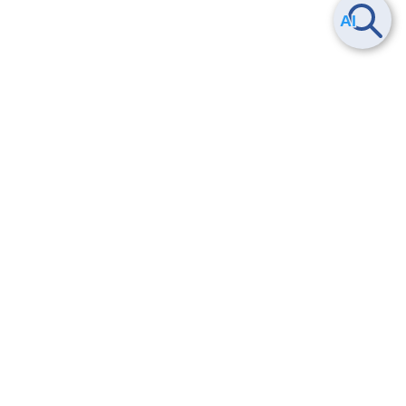
ヘルプ
よくある質問
お問い合わせ
トレーニング/操作動画
法的情報・信頼性
サービス利用規約・SLA
セキュリティ&コンプライアンス