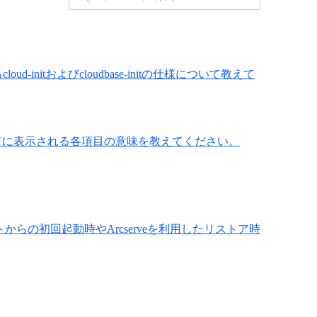
nitおよびcloudbase-initの仕様について教えて
ールドに表示される各項目の意味を教えてください。
5 でスナップショットからの初回起動時やArcserveを利用したリストア時