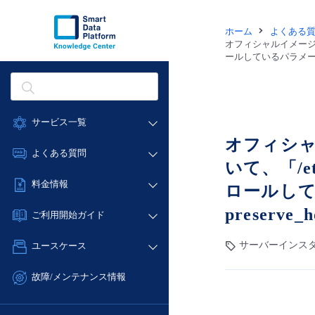
ホーム
よくある
オフィシャルイメージテ
ールしているパラメータですか？ ・
サービス一覧
オフィシャ
データ利活用
よくある質問
いて、「/e
クラウド/サーバー
データ利活用
料金情報
ロールしている
ネットワーク
クラウド/サーバー
料金シミュレーター
preserve_
IoT
ご利用開始ガイド
ネットワーク
データ利活用
モニタリング/監査
■ 管理機能
IoT
サーバーインスタ
ユースケース
クラウド/サーバー
サポート
- 管理機能
モニタリング/監査
- バックアップ
ネットワーク
管理機能
故障/メンテナンス情報
サポート
- セキュリティ・監査
■ セットアップガイド
IoT
すべてのメニューを見る
サービス稼働状況
管理機能
- データと分析
- 新規お申し込み方法