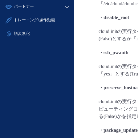
モニタリング/監査
「/etc/clou
故障/メンテナンス履歴
すべてのメニューを見る
パートナー
- IoT
- 初期設定・確認
サポート
メンテナンス予定
- マルチクラウド利用
- ユーザー機能の管理
・disable_root
販売パートナー向けプログラム
すべてのメニューを見る
トレーニング/操作動画
定期メンテナンス
- リモートワーク
- 登録情報の管理
協業パートナー
cloud-initの
- ITインフラストラクチャー
脱炭素化
- APIリファレンス
(False)とするか
- その他
■ 基本構築ガイド
・ssh_pwauth
- クラウド / サーバー
- Flexible InterConnect
cloud-initの実
「yes」とする(Tr
- Flexible Remote Access
- vUTM2
・preserve_hostn
cloud-init
ピューティングコン
る(False)かを
・package_update