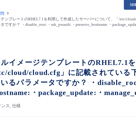
S
質問
ンプレートのRHEL7.1を利用して作成したサーバーについて、「/etc/cloud
disable_root:・ssh_pwauth:・preserve_hostname:・package_update
ルイメージテンプレートのRHEL7.
tc/cloud/cloud.cfg」に記載さ
パラメータですか？ ・disable_root:・
hostname:・package_update:・manage_e
ンス, 仕様