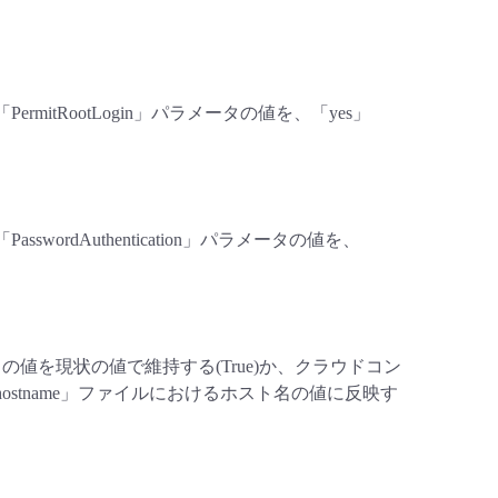
、「PermitRootLogin」パラメータの値を、「yes」
PasswordAuthentication」パラメータの値を、
ホスト名の値を現状の値で維持する(True)か、クラウドコン
ostname」ファイルにおけるホスト名の値に反映す