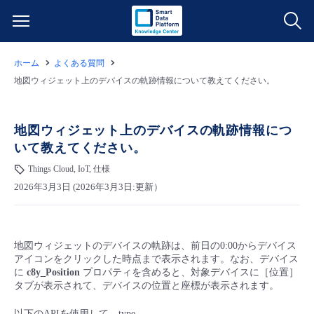
ホーム
よくある質問
サービス一覧
地図ウィジェット上のデバイスの軌跡情報について教えてください。
データ利活用
よくある質問
地図ウィジェット上のデバイスの軌跡情報につ
いて教えてください。
クラウド/サーバー
データ利活用
料金情報
Things Cloud, IoT, 仕様
2026年3月3日 (2026年3月3日:更新）
ネットワーク
クラウド/サーバー
料金シミュレーター
ご利用開始ガイド
■ 管理機能
IoT
ネットワーク
データ利活用
ユースケース
地図ウィジェットのデバイスの軌跡は、前⽇の0:00からデバイス
アイコンをクリックした時点まで表⽰されます。なお、デバイス
- 管理機能
- バックアップ
モニタリング/監査
IoT
クラウド/サーバー
に
c8y_Position
プロパティを含めると、対象デバイスに［位置］
故障/メンテナンス情報
タブが表⽰されて、デバイスの位置と座標が表⽰されます。
- セキュリティ・監査
サポート
モニタリング/監査
ネットワーク
サービス稼働状況
以下のAPIを使用して、type