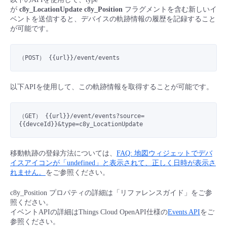
■ セットアップガイド
が
c8y_LocationUpdate c8y_Position
フラグメントを含む新しいイ
ベントを送信すると、デバイスの軌跡情報の履歴を記録すること
パートナー
- データと分析
管理機能
サポート
IoT
故障/メンテナンス履歴
が可能です。
- 新規お申し込み方法
販売パートナー向けプログラム
トレーニング/操作動画
- IoT
すべてのメニューを見る
管理機能
モニタリング/監査
メンテナンス予定
（POST） {{url}}/
event
/events
- 初期設定・確認
協業パートナー
脱炭素化
- マルチクラウド利用
すべてのメニューを見る
サポート
定期メンテナンス
以下APIを使用して、この軌跡情報を取得することが可能です。
- ユーザー機能の管理
- リモートワーク
すべてのメニューを見る
（GET） {{url}}/event/events?
source
=
- 登録情報の管理
{{devceId}}&
type
=c8y_LocationUpdate
- ITインフラストラクチャー
- APIリファレンス
移動軌跡の登録方法については、
FAQ: 地図ウィジェットでデバ
イスアイコンが「undefined」と表示されて、正しく日時が表示さ
- その他
れません。
をご参照ください。
■ 基本構築ガイド
c8y_Position プロパティの詳細は「リファレンスガイド」をご参
照ください。
- クラウド / サーバー
イベントAPIの詳細はThings Cloud OpenAPI仕様の
Events API
をご
参照ください。