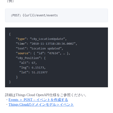
（例）
■ セットアップガイド
パートナー
- データと分析
管理機能
サポート
IoT
故障/メンテナンス履歴
（POST）{{url}}/
event
/events
- 新規お申し込み方法
販売パートナー向けプログラム
トレーニング/操作動画
- IoT
すべてのメニューを見る
管理機能
モニタリング/監査
メンテナンス予定
- 初期設定・確認
協業パートナー
脱炭素化
- マルチクラウド利用
すべてのメニューを見る
サポート
定期メンテナンス
- ユーザー機能の管理
- リモートワーク
すべてのメニューを見る
- 登録情報の管理
- ITインフラストラクチャー
- APIリファレンス
- その他
■ 基本構築ガイド
詳細はThings Cloud OpenAPI仕様をご参照ください。
・
Events ＞ POST – イベントを作成する
・
Things Cloudのドメインモデル＞イベント
- クラウド / サーバー