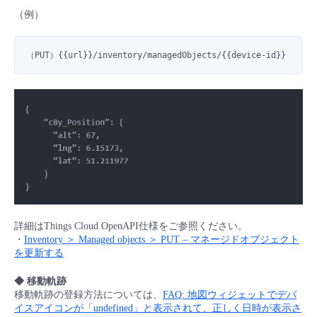
■ セットアップガイド
（例）
パートナー
- データと分析
管理機能
サポート
IoT
故障/メンテナンス履歴
- 新規お申し込み方法
（PUT）{{url}}
/inventory/managedObjects/
{{device-id}}
販売パートナー向けプログラム
トレーニング/操作動画
- IoT
すべてのメニューを見る
管理機能
モニタリング/監査
メンテナンス予定
- 初期設定・確認
協業パートナー
脱炭素化
- マルチクラウド利用
すべてのメニューを見る
サポート
定期メンテナンス
- ユーザー機能の管理
- リモートワーク
すべてのメニューを見る
- 登録情報の管理
- ITインフラストラクチャー
- APIリファレンス
詳細はThings Cloud OpenAPI仕様をご参照ください。
- その他
・
Inventory ＞ Managed objects ＞ PUT – マネージドオブジェクト
を更新する
■ 基本構築ガイド
◆ 移動軌跡
移動軌跡の登録方法については、
FAQ: 地図ウィジェットでデバ
- クラウド / サーバー
イスアイコンが「undefined」と表示されて、正しく日時が表示さ