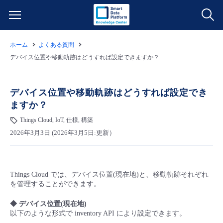
ホーム
よくある質問
サービス一覧
デバイス位置や移動軌跡はどうすれば設定できますか？
データ利活用
よくある質問
デバイス位置や移動軌跡はどうすれば設定でき
ますか？
クラウド/サーバー
データ利活用
料金情報
Things Cloud, IoT, 仕様, 構築
2026年3月3日 (2026年3月5日:更新）
ネットワーク
クラウド/サーバー
料金シミュレーター
ご利用開始ガイド
■ 管理機能
IoT
ネットワーク
データ利活用
ユースケース
Things Cloud では、デバイス位置(現在地)と、移動軌跡それぞれ
を管理することができます。
- 管理機能
- バックアップ
モニタリング/監査
IoT
クラウド/サーバー
故障/メンテナンス情報
◆ デバイス位置(現在地)
以下のような形式で inventory API により設定できます。
- セキュリティ・監査
サポート
モニタリング/監査
ネットワーク
サービス稼働状況