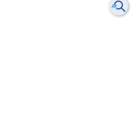
Smart Data Platform につい
ヘルプ
て
よくある質問
特長
お問い合わせ
サービス一覧
トレーニング/操作動画
ユースケース
導入事例
法的情報・信頼性
料金情報
サービス利用規約・SLA
お知らせ
セキュリティ&コンプライア
ンス
パートナー