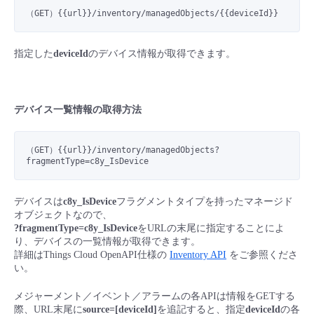
■ セットアップガイド
（GET）{{url}}
/inventory/managedObjects/
{{deviceId}}
パートナー
- データと分析
管理機能
サポート
IoT
故障/メンテナンス履歴
- 新規お申し込み方法
指定した
deviceId
のデバイス情報が取得できます。
販売パートナー向けプログラム
トレーニング/操作動画
- IoT
すべてのメニューを見る
管理機能
モニタリング/監査
メンテナンス予定
- 初期設定・確認
協業パートナー
デバイス一覧情報の取得方法
脱炭素化
- マルチクラウド利用
すべてのメニューを見る
サポート
定期メンテナンス
- ユーザー機能の管理
（GET）{{url}}/inventory/managedObjects?
- リモートワーク
すべてのメニューを見る
fragmentType=c8y_IsDevice
- 登録情報の管理
- ITインフラストラクチャー
デバイスは
c8y_IsDevice
フラグメントタイプを持ったマネージド
- APIリファレンス
オブジェクトなので、
?fragmentType=c8y_IsDevice
をURLの末尾に指定することによ
- その他
り、デバイスの一覧情報が取得できます。
■ 基本構築ガイド
詳細はThings Cloud OpenAPI仕様の
Inventory API
をご参照くださ
い。
- クラウド / サーバー
メジャーメント／イベント／アラームの各APIは情報をGETする
際、URL末尾に
source=[deviceId]
を追記すると、指定
deviceId
の各