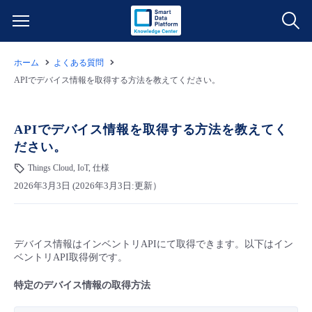
ホーム
よくある質問
サービス一覧
APIでデバイス情報を取得する方法を教えてください。
データ利活用
よくある質問
APIでデバイス情報を取得する方法を教えてく
ださい。
クラウド/サーバー
データ利活用
料金情報
Things Cloud, IoT, 仕様
2026年3月3日 (2026年3月3日:更新）
ネットワーク
クラウド/サーバー
料金シミュレーター
ご利用開始ガイド
■ 管理機能
IoT
ネットワーク
データ利活用
ユースケース
デバイス情報はインベントリAPIにて取得できます。以下はイン
ベントリAPI取得例です。
- 管理機能
- バックアップ
モニタリング/監査
IoT
クラウド/サーバー
故障/メンテナンス情報
特定のデバイス情報の取得方法
- セキュリティ・監査
サポート
モニタリング/監査
ネットワーク
サービス稼働状況