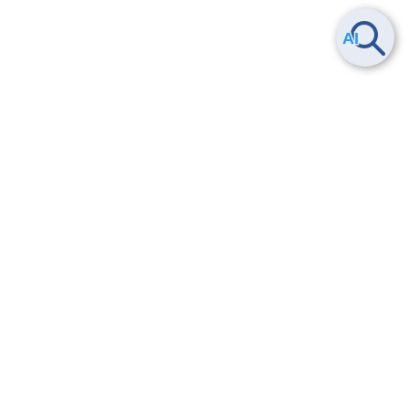
Smart Data Platform につい
ヘルプ
て
よくある質問
特長
お問い合わせ
サービス一覧
トレーニング/操作動画
ユースケース
導入事例
法的情報・信頼性
料金情報
サービス利用規約・SLA
お知らせ
セキュリティ&コンプライア
ンス
パートナー