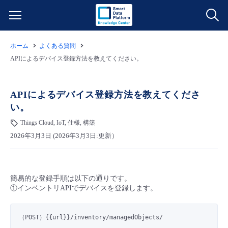
ホーム
よくある質問
サービス一覧
APIによるデバイス登録方法を教えてください。
データ利活用
よくある質問
APIによるデバイス登録方法を教えてくださ
い。
クラウド/サーバー
データ利活用
料金情報
Things Cloud, IoT, 仕様, 構築
2026年3月3日 (2026年3月3日:更新）
ネットワーク
クラウド/サーバー
料金シミュレーター
ご利用開始ガイド
■ 管理機能
IoT
ネットワーク
データ利活用
ユースケース
簡易的な登録手順は以下の通りです。
①インベントリAPIでデバイスを登録します。
- 管理機能
- バックアップ
モニタリング/監査
IoT
クラウド/サーバー
故障/メンテナンス情報
（POST）{{url}}
/inventory/managedObjects/
- セキュリティ・監査
サポート
モニタリング/監査
ネットワーク
サービス稼働状況