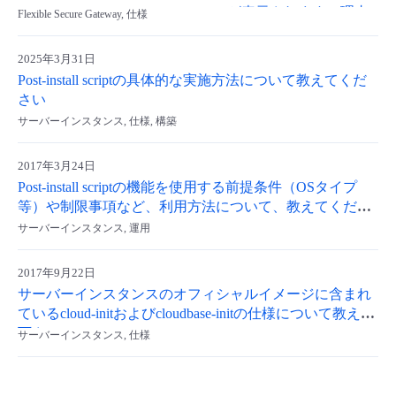
（ERR_CONNECTION_RESET）が表示されます。理由
Flexible Secure Gateway, 仕様
を教えてください。
2025年3月31日
Post-install scriptの具体的な実施方法について教えてくだ
さい
サーバーインスタンス, 仕様, 構築
2017年3月24日
Post-install scriptの機能を使用する前提条件（OSタイプ
等）や制限事項など、利用方法について、教えてくださ
い。
サーバーインスタンス, 運用
2017年9月22日
サーバーインスタンスのオフィシャルイメージに含まれ
ているcloud-initおよびcloudbase-initの仕様について教えて
下さい。
サーバーインスタンス, 仕様