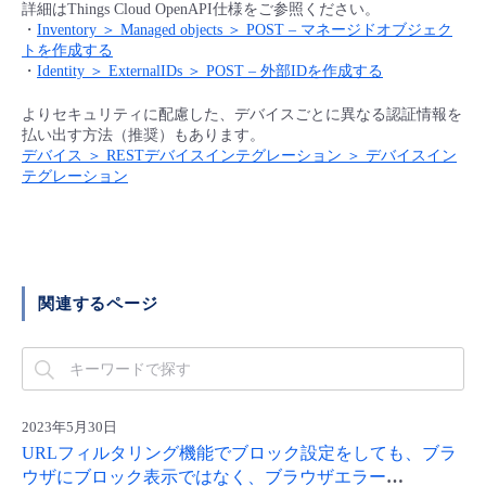
詳細はThings Cloud OpenAPI仕様をご参照ください。
- Flexible InterConnect
・
Inventory ＞ Managed objects ＞ POST – マネージドオブジェク
トを作成する
・
Identity ＞ ExternalIDs ＞ POST – 外部IDを作成する
- Flexible Remote Access
よりセキュリティに配慮した、デバイスごとに異なる認証情報を
払い出す方法（推奨）もあります。
- vUTM2
デバイス ＞ RESTデバイスインテグレーション ＞ デバイスイン
テグレーション
関連するページ
2023年5月30日
URLフィルタリング機能でブロック設定をしても、ブラ
ウザにブロック表示ではなく、ブラウザエラー