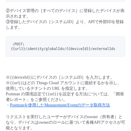
■ セットアップガイド
②デバイス管理の［すべてのデバイス］に登録したデバイスが表
パートナー
- データと分析
管理機能
サポート
IoT
故障/メンテナンス履歴
示されます。
- 新規お申し込み方法
③登録したデバイスの［システムID］より、APIで外部IDを登録
します。
販売パートナー向けプログラム
トレーニング/操作動画
- IoT
すべてのメニューを見る
管理機能
モニタリング/監査
メンテナンス予定
- 初期設定・確認
（POST）
協業パートナー
脱炭素化
- マルチクラウド利用
{{url}}
/identity/globalIds/
{{deviceId}}/externalIds
すべてのメニューを見る
サポート
定期メンテナンス
- ユーザー機能の管理
- リモートワーク
すべてのメニューを見る
- 登録情報の管理
※{{deviceId}}にデバイスの［システムID］を入力します。
- ITインフラストラクチャー
※{{url}}はどの Things Cloud アカウントに接続するかを示し、
- APIリファレンス
使用しているテナントの URL を指定します。
Postman の環境設定で{{url}}を設定する方法については、「開発
- その他
者レポート」をご参照ください。
・
Postmanを使用したMeasurement/Eventのデータ取得方法
■ 基本構築ガイド
リクエストを実行したユーザーがデバイスのowner（所有者）と
- クラウド / サーバー
なり、デバイスはownerのロールに基づいて各種APIアクセスが可
能となります。