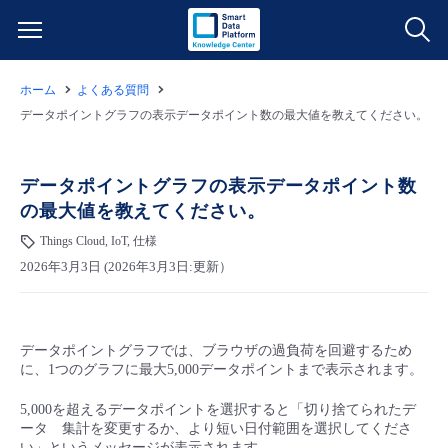
ホーム
よくある質問
サービス一覧
データポイントグラフの表⽰データポイント数の最⼤値を教えてください。
データ利活用
よくある質問
データポイントグラフの表⽰データポイント数
の最⼤値を教えてください。
クラウド/サーバー
データ利活用
料金情報
Things Cloud, IoT, 仕様
2026年3月3日 (2026年3月3日:更新）
ネットワーク
クラウド/サーバー
料金シミュレーター
ご利用開始ガイド
■ 管理機能
IoT
ネットワーク
データ利活用
ユースケース
データポイントグラフでは、ブラウザの過負荷を回避するため
に、1つのグラフに最⼤5,000データポイントまで表⽰されます。
- 管理機能
- バックアップ
モニタリング/監査
IoT
クラウド/サーバー
故障/メンテナンス情報
5,000を超えるデータポイントを選択すると「切り捨てられたデ
ータ 集計を変更するか、より短い日付範囲を選択してくださ
- セキュリティ・監査
サポート
モニタリング/監査
ネットワーク
サービス稼働状況
い」というメッセージが表示されます。