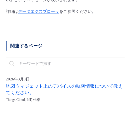
■ セットアップガイド
詳細は
データエクスプローラ
をご参照ください。
パートナー
- データと分析
管理機能
サポート
IoT
故障/メンテナンス履歴
- 新規お申し込み方法
販売パートナー向けプログラム
トレーニング/操作動画
- IoT
すべてのメニューを見る
管理機能
モニタリング/監査
メンテナンス予定
- 初期設定・確認
協業パートナー
関連するページ
脱炭素化
- マルチクラウド利用
すべてのメニューを見る
サポート
定期メンテナンス
- ユーザー機能の管理
- リモートワーク
すべてのメニューを見る
- 登録情報の管理
2026年3月3日
- ITインフラストラクチャー
- APIリファレンス
地図ウィジェット上のデバイスの軌跡情報について教え
てください。
- その他
Things Cloud, IoT, 仕様
■ 基本構築ガイド
- クラウド / サーバー