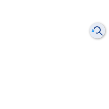
Smart Data Platform につい
ヘルプ
て
よくある質問
特長
お問い合わせ
サービス一覧
トレーニング/操作動画
ユースケース
導入事例
法的情報・信頼性