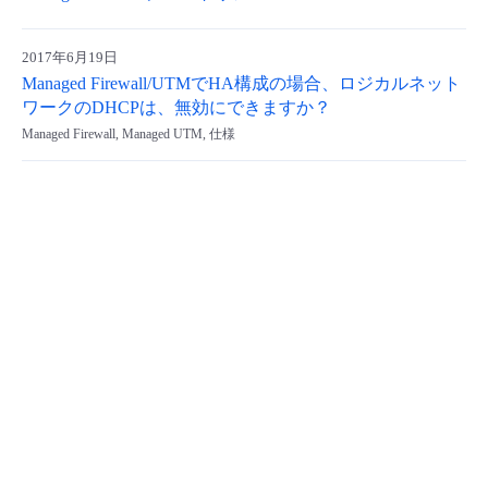
- Flexible InterConnect
2017年6月19日
Managed Firewall/UTMでHA構成の場合、ロジカルネット
- Flexible Remote Access
ワークのDHCPは、無効にできますか？
Managed Firewall, Managed UTM, 仕様
- vUTM2