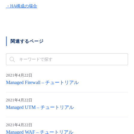
■ セットアップガイド
・HA構成の場合
パートナー
- データと分析
管理機能
サポート
IoT
故障/メンテナンス履歴
- 新規お申し込み方法
販売パートナー向けプログラム
トレーニング/操作動画
- IoT
すべてのメニューを見る
管理機能
モニタリング/監査
メンテナンス予定
- 初期設定・確認
関連するページ
協業パートナー
脱炭素化
- マルチクラウド利用
すべてのメニューを見る
サポート
定期メンテナンス
- ユーザー機能の管理
- リモートワーク
すべてのメニューを見る
- 登録情報の管理
2021年4月22日
- ITインフラストラクチャー
Managed Firewall – チュートリアル
- APIリファレンス
- その他
2021年4月22日
Managed UTM – チュートリアル
■ 基本構築ガイド
2021年4月22日
- クラウド / サーバー
Managed WAF – チュートリアル