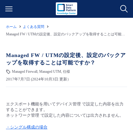
ホーム
よくある質問
サービス一覧
Managed FW / UTMの設定後、設定のバックアップを取得することは可能ですか？
データ利活用
よくある質問
Managed FW / UTMの設定後、設定のバックア
ップを取得することは可能ですか？
クラウド/サーバー
データ利活用
料金情報
Managed Firewall, Managed UTM, 仕様
2017年7月7日 (2024年10月3日:更新）
ネットワーク
クラウド/サーバー
料金シミュレーター
ご利用開始ガイド
■ 管理機能
IoT
ネットワーク
データ利活用
ユースケース
エクスポート機能を用いてデバイス管理 で設定した内容を出力
することができます。
- 管理機能
- バックアップ
モニタリング/監査
IoT
クラウド/サーバー
ネットワーク管理 で設定した内容については出力されません。
故障/メンテナンス情報
・シングル構成の場合
- セキュリティ・監査
サポート
モニタリング/監査
ネットワーク
サービス稼働状況