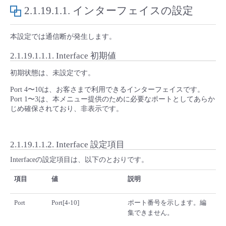
■ セットアップガイド
2.1.19.1.1.
インターフェイスの設定
パートナー
- データと分析
管理機能
サポート
IoT
故障/メンテナンス履歴
- 新規お申し込み方法
本設定では通信断が発生します。
販売パートナー向けプログラム
トレーニング/操作動画
- IoT
2.1.19.1.1.1.
Interface 初期値
すべてのメニューを見る
管理機能
モニタリング/監査
メンテナンス予定
- 初期設定・確認
初期状態は、未設定です。
協業パートナー
脱炭素化
- マルチクラウド利用
すべてのメニューを見る
サポート
定期メンテナンス
- ユーザー機能の管理
Port 4〜10は、お客さまで利用できるインターフェイスです。
Port 1〜3は、本メニュー提供のために必要なポートとしてあらか
じめ確保されており、非表示です。
- リモートワーク
すべてのメニューを見る
- 登録情報の管理
- ITインフラストラクチャー
2.1.19.1.1.2.
Interface 設定項目
- APIリファレンス
Interfaceの設定項目は、以下のとおりです。
- その他
項目
値
説明
■ 基本構築ガイド
Port
Port[4-10]
ポート番号を示します。編
- クラウド / サーバー
集できません。