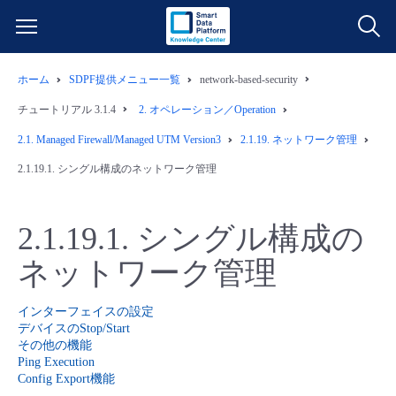
ホーム
SDPF提供メニュー一覧
network-based-security
サービス一覧
チュートリアル 3.1.4
2.
オペレーション／Operation
データ利活用
2.1.
Managed Firewall/Managed UTM Version3
2.1.19.
ネットワーク管理
よくある質問
2.1.19.1.
シングル構成のネットワーク管理
クラウド/サーバー
データ利活用
料金情報
2.1.19.1.
シングル構成の
ネットワーク
クラウド/サーバー
料金シミュレーター
ご利用開始ガイド
ネットワーク管理
■ 管理機能
IoT
ネットワーク
データ利活用
ユースケース
インターフェイスの設定
デバイスのStop/Start
- 管理機能
- バックアップ
モニタリング/監査
IoT
クラウド/サーバー
その他の機能
故障/メンテナンス情報
Ping Execution
Config Export機能
- セキュリティ・監査
サポート
モニタリング/監査
ネットワーク
サービス稼働状況