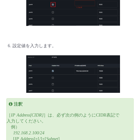
設定値を入力します。
注釈
［
IP Address[CIDR]
］は、必ず次の例のようにCIDR表記で
入力してください。
例）
192.168.2.100/24
[
IP Address
]+[
/
]+[
Subnet
]