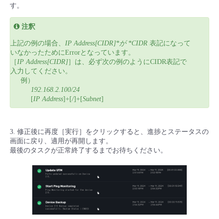
す。
注釈
上記の例の場合、
IP Address[CIDR]*が *CIDR
表記になって
いなかったためにErrorとなっています。
［
IP Address[CIDR]
］は、必ず次の例のようにCIDR表記で
入力してください。
例）
192.168.2.100/24
[
IP Address
]+[
/
]+[
Subnet
]
3. 修正後に再度［実行］をクリックすると、進捗とステータスの
画面に戻り、適用が再開します。
最後のタスクが正常終了するまでお待ちください。