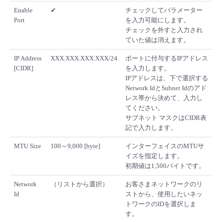
Enable
✔
チェックしてパラメーター
- Flexible InterConnect
Port
を入力可能にします。
チェックを外すと入力され
ていた値は消えます。
- Flexible Remote Access
IP Address
XXX.XXX.XXX.XXX/24
ポートに付与するIPアドレス
[CIDR]
を入力します。
- vUTM2
IPアドレスは、下で選択する
Network IdとSubnet Idのアド
レス帯から決めて、入力し
てください。
サブネット マスクはCIDR表
記で入力します。
MTU Size
100～9,000 [byte]
インターフェイスのMTUサ
イズを指定します。
初期値は1,500バイトです。
Network
（リストから選択）
お客さまネットワークのリ
Id
ストから、使用したいネッ
トワークのIDを選択しま
す。