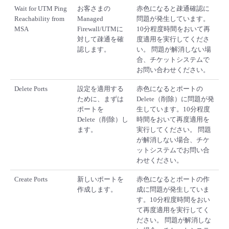
Wait for UTM Ping
お客さまの
赤色になると疎通確認に
Reachability from
Managed
問題が発生しています。
MSA
Firewall/UTMに
10分程度時間をおいて再
対して疎通を確
度適用を実行してくださ
認します。
い。 問題が解消しない場
合、チケットシステムで
お問い合わせください。
Delete Ports
設定を適用する
赤色になるとポートの
ために、まずは
Delete（削除）に問題が発
ポートを
生しています。10分程度
Delete（削除）し
時間をおいて再度適用を
ます。
実行してください。 問題
が解消しない場合、チケ
ットシステムでお問い合
わせください。
Create Ports
新しいポートを
赤色になるとポートの作
作成します。
成に問題が発生していま
す。10分程度時間をおい
て再度適用を実行してく
ださい。 問題が解消しな