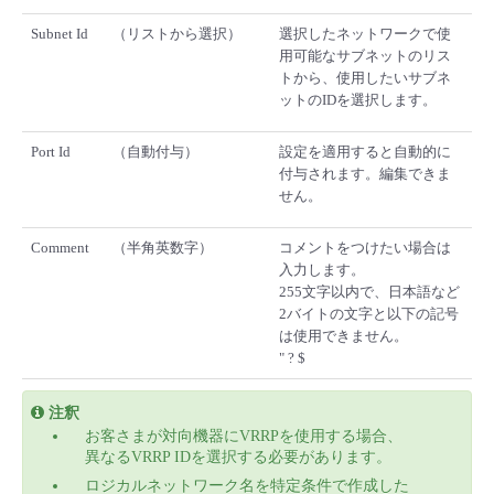
Subnet Id
（リストから選択）
選択したネットワークで使
用可能なサブネットのリス
トから、使用したいサブネ
ットのIDを選択します。
Port Id
（自動付与）
設定を適用すると自動的に
付与されます。編集できま
せん。
Comment
（半角英数字）
コメントをつけたい場合は
入力します。
255文字以内で、日本語など
2バイトの文字と以下の記号
は使用できません。
" ? $
注釈
お客さまが対向機器にVRRPを使用する場合、
異なるVRRP IDを選択する必要があります。
ロジカルネットワーク名を特定条件で作成した