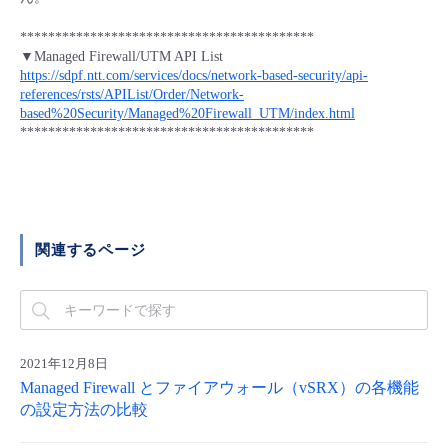
■ セットアップガイド
******************************************
パートナー
- データと分析
管理機能
サポート
IoT
故障/メンテナンス履歴
▼Managed Firewall/UTM API List
- 新規お申し込み方法
https://sdpf.ntt.com/services/docs/network-based-security/api-
販売パートナー向けプログラム
references/rsts/APIList/Order/Network-
トレーニング/操作動画
- IoT
すべてのメニューを見る
管理機能
モニタリング/監査
メンテナンス予定
based%20Security/Managed%20Firewall_UTM/index.html
- 初期設定・確認
******************************************
協業パートナー
脱炭素化
- マルチクラウド利用
すべてのメニューを見る
サポート
定期メンテナンス
- ユーザー機能の管理
- リモートワーク
すべてのメニューを見る
- 登録情報の管理
関連するページ
- ITインフラストラクチャー
- APIリファレンス
- その他
■ 基本構築ガイド
2021年12月8日
Managed Firewall とファイアウォール（vSRX）の各機能
の設定方法の比較
- クラウド / サーバー