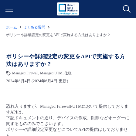
ホーム
よくある質問
サービス一覧
ポリシーや詳細設定の変更をAPIで実施する方法はありますか？
データ利活用
よくある質問
ポリシーや詳細設定の変更をAPIで実施する方
法はありますか？
クラウド/サーバー
データ利活用
料金情報
Managed Firewall, Managed UTM, 仕様
2024年6月4日 (2024年6月4日:更新）
ネットワーク
クラウド/サーバー
料金シミュレーター
ご利用開始ガイド
■ 管理機能
IoT
ネットワーク
データ利活用
ユースケース
恐れ入りますが、Managed Firewall/UTMにおいて提供しておりま
すAPIは、
- 管理機能
- バックアップ
モニタリング/監査
IoT
クラウド/サーバー
下記ドキュメントの通り、デバイスの作成、削除などオーダーに
故障/メンテナンス情報
関するもののみでございます。
ポリシーや詳細設定変更などについてAPIの提供はしておりませ
- セキュリティ・監査
サポート
モニタリング/監査
ネットワーク
サービス稼働状況
ん。