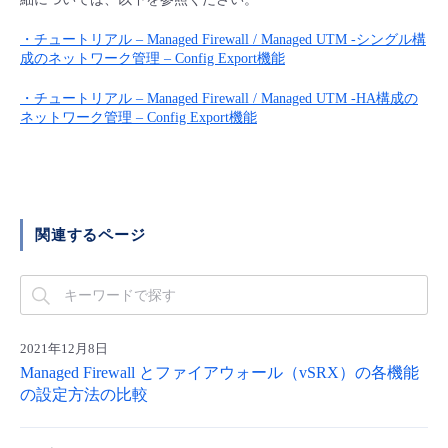
■ セットアップガイド
・チュートリアル – Managed Firewall / Managed UTM -シングル構
パートナー
- データと分析
管理機能
サポート
IoT
故障/メンテナンス履歴
成のネットワーク管理 – Config Export機能
- 新規お申し込み方法
販売パートナー向けプログラム
・チュートリアル – Managed Firewall / Managed UTM -HA構成の
トレーニング/操作動画
- IoT
すべてのメニューを見る
管理機能
モニタリング/監査
メンテナンス予定
ネットワーク管理 – Config Export機能
- 初期設定・確認
協業パートナー
脱炭素化
- マルチクラウド利用
すべてのメニューを見る
サポート
定期メンテナンス
- ユーザー機能の管理
- リモートワーク
すべてのメニューを見る
- 登録情報の管理
関連するページ
- ITインフラストラクチャー
- APIリファレンス
- その他
2021年12月8日
■ 基本構築ガイド
Managed Firewall とファイアウォール（vSRX）の各機能
の設定方法の比較
- クラウド / サーバー