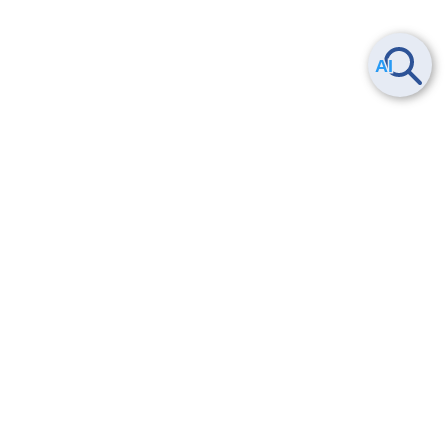
Smart Data Platform につい
ヘルプ
て
よくある質問
特長
お問い合わせ
サービス一覧
トレーニング/操作動画
ユースケース
導入事例
法的情報・信頼性
料金情報
サービス利用規約・SLA
お知らせ
セキュリティ&コンプライア
ンス