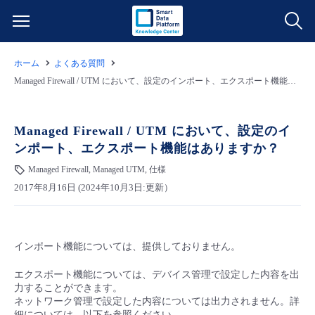
ホーム
よくある質問
サービス一覧
Managed Firewall / UTM において、設定のインポート、エクスポート機能はありますか？
データ利活用
よくある質問
Managed Firewall / UTM において、設定のイ
ンポート、エクスポート機能はありますか？
クラウド/サーバー
データ利活用
料金情報
Managed Firewall, Managed UTM, 仕様
2017年8月16日 (2024年10月3日:更新）
ネットワーク
クラウド/サーバー
料金シミュレーター
ご利用開始ガイド
■ 管理機能
IoT
ネットワーク
データ利活用
ユースケース
インポート機能については、提供しておりません。
- 管理機能
- バックアップ
モニタリング/監査
IoT
クラウド/サーバー
故障/メンテナンス情報
エクスポート機能については、デバイス管理で設定した内容を出
力することができます。
ネットワーク管理で設定した内容については出力されません。詳
- セキュリティ・監査
サポート
モニタリング/監査
ネットワーク
サービス稼働状況
細については、以下を参照ください。