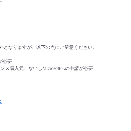
範囲外となりますが、以下の点にご留意ください。
が必要
ス購入元、ないしMicrosoftへの申請が必要
ス