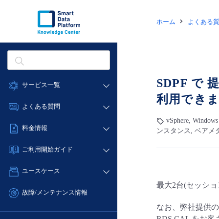
ホーム
よくある
SDPF で
サービス一覧
利用でき
データ利活用
よくある質問
クラウド/サーバー
vSphere, Window
データ利活用
料金情報
ンスタンス, ベアメ
ネットワーク
クラウド/サーバー
料金シミュレーター
IoT
ご利用開始ガイド
ネットワーク
データ利活用
モニタリング/監査
■ 管理機能
IoT
ユースケース
クラウド/サーバー
サポート
- 管理機能
モニタリング/監査
最大2台(セッシ
- バックアップ
ネットワーク
管理機能
故障/メンテナンス情報
サポート
- セキュリティ・監査
■ セットアップガイド
IoT
すべてのメニューを見る
なお、弊社提供の Wind
サービス稼働状況
管理機能
- データと分析
- 新規お申し込み方法
RDS CAL 