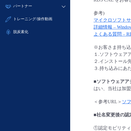
モニタリング/監査
故障/メンテナンス履歴
すべてのメニューを見る
パートナー
- IoT
- 初期設定・確認
サポート
メンテナンス予定
参考)
- マルチクラウド利用
- ユーザー機能の管理
販売パートナー向けプログラム
すべてのメニューを見る
トレーニング/操作動画
マイクロソフトサ
定期メンテナンス
- リモートワーク
- 登録情報の管理
協業パートナー
詳細情報 – Windows S
- ITインフラストラクチャー
脱炭素化
- APIリファレンス
よくある質問 – 
- その他
■ 基本構築ガイド
※お客さま持ち込
- クラウド / サーバー
１.ソフトウェア
２.インストール
- Flexible InterConnect
３.持ち込みにあた
- Flexible Remote Access
- vUTM2
■ソフトウェアア
はい、当社は加盟
＜参考URL＞
ソ
■社名変更後の認
①認定モビリティ