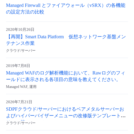
Managed Firewall とファイアウォール（vSRX）の各機能
- Flexible InterConnect
の設定方法の比較
- Flexible Remote Access
2020年10月26日
【再開】Smart Data Platform 仮想ネットワーク基盤メン
- vUTM2
テナンス作業
クラウド/サーバー
2019年7月8日
Managed WAFのログ解析機能において、Rawログのフィ
ールドに表示される各項目の意味を教えてください。
Managed WAF, 運用
2026年7月21日
SDPFクラウド/サーバーにおけるベアメタルサーバーお
よびハイパーバイザーメニューの改修版テンプレートリ
リース等について
クラウド/サーバー