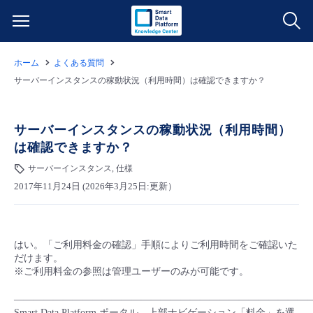
ホーム
よくある質問
サービス一覧
サーバーインスタンスの稼動状況（利用時間）は確認できますか？
データ利活用
よくある質問
サーバーインスタンスの稼動状況（利用時間）
は確認できますか？
クラウド/サーバー
データ利活用
料金情報
サーバーインスタンス, 仕様
2017年11月24日 (2026年3月25日:更新）
ネットワーク
クラウド/サーバー
料金シミュレーター
ご利用開始ガイド
■ 管理機能
IoT
ネットワーク
データ利活用
ユースケース
はい。「ご利用料金の確認」手順によりご利用時間をご確認いた
だけます。
- 管理機能
- バックアップ
モニタリング/監査
IoT
クラウド/サーバー
※ご利用料金の参照は管理ユーザーのみが可能です。
故障/メンテナンス情報
——————————————————————————————
- セキュリティ・監査
サポート
モニタリング/監査
ネットワーク
サービス稼働状況
Smart Data Platform ポータル、上部ナビゲーション「料金」を選