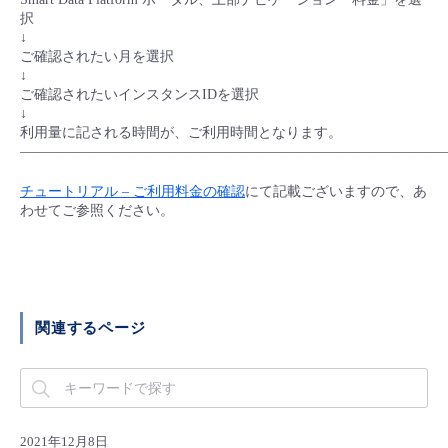
■ セットアップガイド
択
↓
パートナー
- データと分析
管理機能
サポート
IoT
故障/メンテナンス履歴
ご確認されたい月を選択
- 新規お申し込み方法
↓
販売パートナー向けプログラム
ご確認されたいインスタンスIDを選択
トレーニング/操作動画
- IoT
すべてのメニューを見る
管理機能
モニタリング/監査
メンテナンス予定
↓
- 初期設定・確認
利用量に記される時間が、ご利用時間となります。
——————————————————————————————
協業パートナー
脱炭素化
- マルチクラウド利用
すべてのメニューを見る
サポート
定期メンテナンス
- ユーザー機能の管理
チュートリアル – ご利用料金の確認
にて記載ございますので、あ
わせてご参照ください。
- リモートワーク
すべてのメニューを見る
- 登録情報の管理
- ITインフラストラクチャー
- APIリファレンス
関連するページ
- その他
■ 基本構築ガイド
- クラウド / サーバー
2021年12月8日