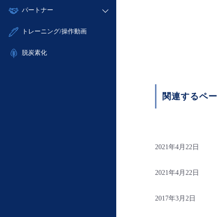
モニタリング/監査
故障/メンテナンス履歴
すべてのメニューを見る
パートナー
- IoT
- 初期設定・確認
サポート
メンテナンス予定
- マルチクラウド利用
- ユーザー機能の管理
販売パートナー向けプログラム
すべてのメニューを見る
トレーニング/操作動画
定期メンテナンス
- リモートワーク
- 登録情報の管理
協業パートナー
- ITインフラストラクチャー
脱炭素化
- APIリファレンス
- その他
■ 基本構築ガイド
- クラウド / サーバー
関連するペ
- Flexible InterConnect
- Flexible Remote Access
- vUTM2
2021年4月22日
2021年4月22日
2017年3月2日