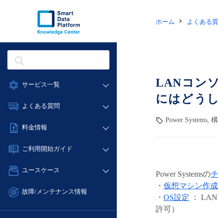
ホーム
よくある
LANコンソ
サービス一覧
にはどう
データ利活用
よくある質問
クラウド/サーバー
Power Systems, 
データ利活用
料金情報
ネットワーク
クラウド/サーバー
料金シミュレーター
IoT
ご利用開始ガイド
ネットワーク
データ利活用
モニタリング/監査
■ 管理機能
IoT
ユースケース
Power Systemsの
クラウド/サーバー
サポート
- 管理機能
モニタリング/監査
・
仮想マシン作成
- バックアップ
ネットワーク
管理機能
故障/メンテナンス情報
・
OS設定
： LA
サポート
- セキュリティ・監査
■ セットアップガイド
IoT
すべてのメニューを見る
許可）
サービス稼働状況
管理機能
- データと分析
- 新規お申し込み方法