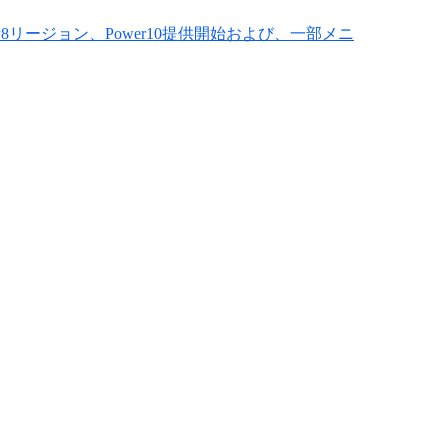
msにおけるJP8リージョン、Power10提供開始および、一部メニ