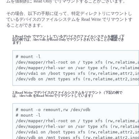
ムを強制的に Read Only でリマウントすることがございます。
■ セットアップガイド
パートナー
その場合、以下の手順に従って、特定ディレクトリにマウントし
- データと分析
管理機能
サポート
IoT
故障/メンテナンス履歴
ているデバイスのファイルシステムを Read Write でリマウントす
- 新規お申し込み方法
ることができます。
販売パートナー向けプログラム
トレーニング/操作動画
- IoT
すべてのメニューを見る
管理機能
モニタリング/監査
メンテナンス予定
1.Read Only でマウントしているデバイスのファイルシステムを確認（下
- 初期設定・確認
記の例では、/dev/vdb がRead Onlyでマウントされていることが確認でき
ます）
協業パートナー
脱炭素化
- マルチクラウド利用
すべてのメニューを見る
サポート
定期メンテナンス
- ユーザー機能の管理
# mount -l 

/dev/mapper/rhel-root on / type xfs (rw,relatime,a
- リモートワーク
/dev/mapper/rhel-var on /var type xfs (rw,relatime
すべてのメニューを見る
- 登録情報の管理
/dev/vda1 on /boot types xfs (rw,relatime,attr2,in
/dev/vdb on /mnt types xfs (ro,relatime,attr2,ino
- ITインフラストラクチャー
- APIリファレンス
2.Read Write でデバイスのファイルシステムをリマウント（下記の例で
は、/dev/vdb をRead Writeでリマウントしています）
- その他
# mount -o remount,rw /dev/vdb

■ 基本構築ガイド
# mount -l 

/dev/mapper/rhel-root on / type xfs (rw,relatime,a
/dev/mapper/rhel-var on /var type xfs (rw,relatime
- クラウド / サーバー
/dev/vda1 on /boot types xfs (rw,relatime,attr2,in
/dev/vdb on /mnt types xfs (rw,relatime,attr2,ino