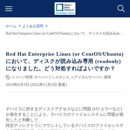
ホーム
よくある質問
サービス一覧
Red Hat Enterprise Linux (or CentOS/Ubuntu) において、ディスクが読み込み専用 (readonly) になりました。どう対処すればよいですか？
データ利活用
よくある質問
Red Hat Enterprise Linux (or CentOS/Ubuntu)
において、ディスクが読み込み専用 (readonly)
クラウド/サーバー
データ利活用
料金情報
になりました。どう対処すればよいですか？
イメージ管理, サーバーインスタンス, ベアメタルサーバー, 運用
ネットワーク
クラウド/サーバー
料金シミュレーター
ご利用開始ガイド
2019年6月5日 (2022年11月2日:更新）
■ 管理機能
IoT
ネットワーク
データ利活用
ユースケース
デバイスに対するディスクアクセスなどに問題 (I/O エラーなど)
- 管理機能
- バックアップ
モニタリング/監査
IoT
クラウド/サーバー
故障/メンテナンス情報
が発生することにより、デバイスのファイルシステムに問題が発
生したと判断して、
特定ディレクトリにマウントしているデバイスのファイルシステ
- セキュリティ・監査
サポート
モニタリング/監査
ネットワーク
サービス稼働状況