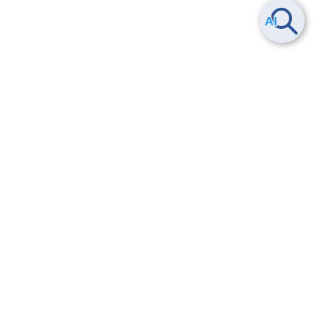
Smart Data Platform につい
ヘルプ
て
よくある質問
特長
お問い合わせ
サービス一覧
トレーニング/操作動画
ユースケース
導入事例
法的情報・信頼性
料金情報
サービス利用規約・SLA
お知らせ
セキュリティ&コンプライア
ンス
パートナー