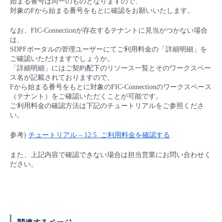
始まる番号は同一のものとなりますので、
■ セットアップガイド
対象のFから始まる番号をもとに確認をお願いいたします。
パートナー
- データと分析
管理機能
サポート
IoT
故障/メンテナンス履歴
なお、FIC-Connectionが存在するテナントに見当がつかない場合
- 新規お申し込み方法
は、
販売パートナー向けプログラム
SDPFポータルの管理ユーザーにてご利用料金の「詳細明細」を
トレーニング/操作動画
- IoT
すべてのメニューを見る
管理機能
モニタリング/監査
メンテナンス予定
ご確認いただけますでしょうか。
- 初期設定・確認
「詳細明細」にはご契約配下のリソース一覧とそのワークスペー
協業パートナー
ス名が記載されておりますので、
脱炭素化
- マルチクラウド利用
すべてのメニューを見る
サポート
定期メンテナンス
Fから始まる番号をもとに対象のFIC-Connectionのワークスペース
- ユーザー機能の管理
（テナント）をご確認いただくことが可能です。
ご利用料金の確認方法は下記のチュートリアルをご参照くださ
- リモートワーク
すべてのメニューを見る
- 登録情報の管理
い。
- ITインフラストラクチャー
参考)
チュートリアル – 12.5. ご利用料金を確認する
- APIリファレンス
また、上記内容で確認できない場合は担当営業にお問い合わせく
- その他
ださい。
■ 基本構築ガイド
- クラウド / サーバー