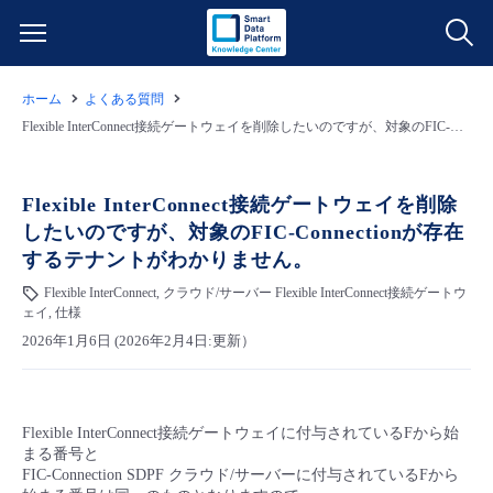
ホーム
よくある質問
サービス一覧
Flexible InterConnect接続ゲートウェイを削除したいのですが、対象のFIC-Connectionが存在するテナントがわかりません。
データ利活用
よくある質問
Flexible InterConnect接続ゲートウェイを削除
したいのですが、対象のFIC-Connectionが存在
クラウド/サーバー
データ利活用
料金情報
するテナントがわかりません。
Flexible InterConnect, クラウド/サーバー Flexible InterConnect接続ゲートウ
ネットワーク
クラウド/サーバー
料金シミュレーター
ご利用開始ガイド
ェイ, 仕様
2026年1月6日 (2026年2月4日:更新）
■ 管理機能
IoT
ネットワーク
データ利活用
ユースケース
- 管理機能
- バックアップ
モニタリング/監査
IoT
クラウド/サーバー
故障/メンテナンス情報
Flexible InterConnect接続ゲートウェイに付与されているFから始
まる番号と
FIC-Connection SDPF クラウド/サーバーに付与されているFから
- セキュリティ・監査
サポート
モニタリング/監査
ネットワーク
サービス稼働状況