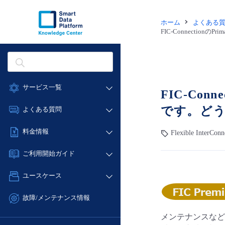
ホーム
よくある
FIC-Connecti
サービス一覧
FIC-Con
データ利活用
です。どう
よくある質問
クラウド/サーバー
データ利活用
料金情報
Flexible InterCo
ネットワーク
クラウド/サーバー
料金シミュレーター
IoT
ご利用開始ガイド
ネットワーク
データ利活用
モニタリング/監査
■ 管理機能
IoT
ユースケース
クラウド/サーバー
サポート
- 管理機能
モニタリング/監査
- バックアップ
ネットワーク
管理機能
故障/メンテナンス情報
サポート
- セキュリティ・監査
■ セットアップガイド
IoT
すべてのメニューを見る
メンテナンスなどに
サービス稼働状況
管理機能
- データと分析
- 新規お申し込み方法