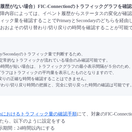
歴がない場合）FIC-Connectionのトラフィックグラフを確
故障内容によっては、イベント履歴からステータスの変化が確認
ック量を確認することでPrimaryとSecondaryのどちらを
おおよその切り替わり/切り戻りの時間を確認することが可能
ry/Secondayのトラフィック量で判断するため、
citonに定常的なトラフィックが流れている場合のみ確認可能です。
の時間が短い場合は、トラフィックグラフの最小表示間隔が５分のため
グラフはトラフィックの平均量を表示したものとなりますので、
り戻りの正確な時間を確認することはできません。
替わり/切り戻り時間の把握と、完全に切り戻った時間の確認は可能です
ectionにおけるトラフィック量の確認手順
にて、対象のFIC-Conne
たら、以下のように設定をする
表示期間：24時間以内にする