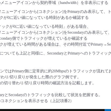
のメニューアイコンから契約帯域（bandwidth）を非表示にする
メニューアイコンから[コネクション]をPrimaryのみ表示して
クが0に近い値になっている時刻があるか確認する
ィックが0に近い値になっている時刻」がある場合、
ニューアイコンから[コネクション]をSecondaryのみ表示して
condary側でトラフィックが増えているか確認する
が増えている時間がある場合は、その時間付近でPrimary→Se
ついても上記と同様に、SecondaryとPrimaryへのトラフ
ではPrimary側に定常的に約20Mbpsのトラフィックが流れて
へ切り替わり/切り戻りが発生した際のグラフ例です。
の切り替わり/切り戻り時間の確認方法を記載します。
maryとSecodaryのトラフィックを比較して状況を把握する。
y側のコネクションを表示させる（上記項番2）