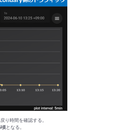
/切り戻り時間を確認する。
5頃
となる。