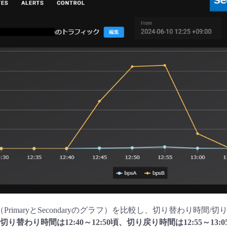
PrimaryとSecondaryのグラフ）を比較し、切り替わり時間
切り替わり時間は12:40～12:50頃、切り戻り時間は12:55～13:0