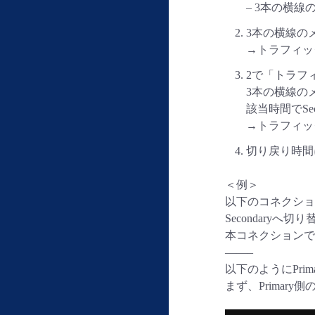
– 3本の横線
3本の横線の
→トラフィッ
2で「トラフ
3本の横線のメ
該当時間でSe
→トラフィック
切り戻り時間に
＜例＞
以下のコネクション
Secondary
本コネクションで
——–
以下のようにPri
まず、Primar