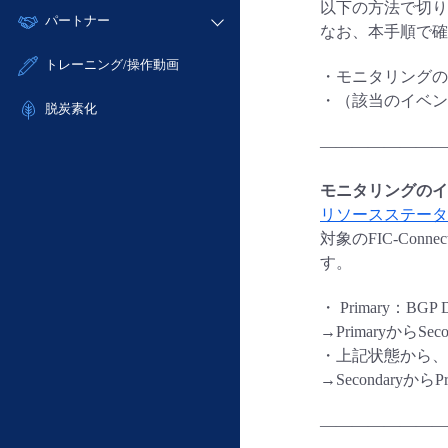
モニタリング/監査
以下の方法で切り
故障/メンテナンス履歴
すべてのメニューを見る
パートナー
- IoT
- 初期設定・確認
なお、本手順で確
サポート
メンテナンス予定
- マルチクラウド利用
- ユーザー機能の管理
販売パートナー向けプログラム
すべてのメニューを見る
トレーニング/操作動画
定期メンテナンス
・モニタリングの
- リモートワーク
- 登録情報の管理
協業パートナー
・（該当のイベント
- ITインフラストラクチャー
脱炭素化
- APIリファレンス
- その他
————————
■ 基本構築ガイド
- クラウド / サーバー
モニタリングのイ
- Flexible InterConnect
リソースステータ
対象のFIC-Co
- Flexible Remote Access
す。
- vUTM2
・ Primary：BG
→Primaryから
・上記状態から、Pri
→Secondary
————————