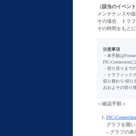
（該当のイベント履
メンテナンスや
その場合、トラフィ
その時間をもとに
注意事項
・本手順はPrima
FIC-Conne
・切り戻りまで
・トラフィック
切り替わり/切
おおよその切り
＜確認手順＞
FIC-Conn
グラフを開い
– グラフの