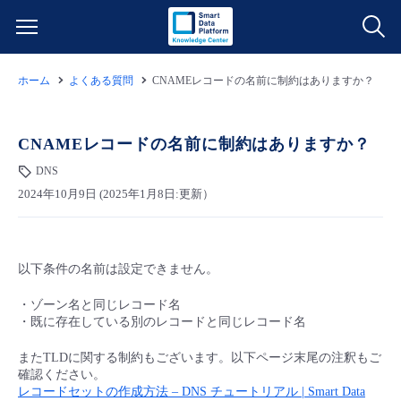
ホーム
よくある質問
CNAMEレコードの名前に制約はありますか？
サービス一覧
データ利活用
CNAMEレコードの名前に制約はありますか？
よくある質問
DNS
クラウド/サーバー
データ利活用
料金情報
2024年10月9日 (2025年1月8日:更新）
ネットワーク
クラウド/サーバー
料金シミュレーター
ご利用開始ガイド
以下条件の名前は設定できません。
■ 管理機能
IoT
ネットワーク
データ利活用
ユースケース
・ゾーン名と同じレコード名
・既に存在している別のレコードと同じレコード名
- 管理機能
- バックアップ
モニタリング/監査
IoT
クラウド/サーバー
故障/メンテナンス情報
またTLDに関する制約もございます。以下ページ末尾の注釈もご
確認ください。
レコードセットの作成方法 – DNS チュートリアル | Smart Data
- セキュリティ・監査
サポート
モニタリング/監査
ネットワーク
サービス稼働状況