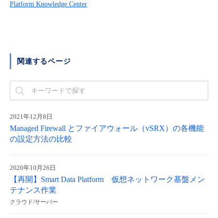
■ セットアップガイド
Platform Knowledge Center
パートナー
- データと分析
管理機能
サポート
IoT
故障/メンテナンス履歴
- 新規お申し込み方法
販売パートナー向けプログラム
トレーニング/操作動画
- IoT
すべてのメニューを見る
管理機能
モニタリング/監査
メンテナンス予定
- 初期設定・確認
関連するページ
協業パートナー
脱炭素化
- マルチクラウド利用
すべてのメニューを見る
サポート
定期メンテナンス
- ユーザー機能の管理
- リモートワーク
すべてのメニューを見る
- 登録情報の管理
2021年12月8日
Managed Firewall とファイアウォール（vSRX）の各機能
- ITインフラストラクチャー
の設定方法の比較
- APIリファレンス
- その他
2020年10月26日
■ 基本構築ガイド
【再開】Smart Data Platform 仮想ネットワーク基盤メン
テナンス作業
クラウド/サーバー
- クラウド / サーバー