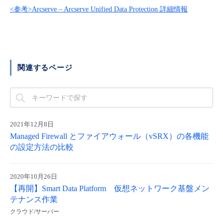
■ セットアップガイド
<参考>Arcserve – Arcserve Unified Data Protection 詳細情報
パートナー
- データと分析
管理機能
サポート
IoT
故障/メンテナンス履歴
- 新規お申し込み方法
販売パートナー向けプログラム
トレーニング/操作動画
- IoT
すべてのメニューを見る
管理機能
モニタリング/監査
メンテナンス予定
- 初期設定・確認
関連するページ
協業パートナー
脱炭素化
- マルチクラウド利用
すべてのメニューを見る
サポート
定期メンテナンス
- ユーザー機能の管理
- リモートワーク
すべてのメニューを見る
- 登録情報の管理
2021年12月8日
- ITインフラストラクチャー
Managed Firewall とファイアウォール（vSRX）の各機能
- APIリファレンス
の設定方法の比較
- その他
2020年10月26日
■ 基本構築ガイド
【再開】Smart Data Platform 仮想ネットワーク基盤メン
テナンス作業
- クラウド / サーバー
クラウド/サーバー