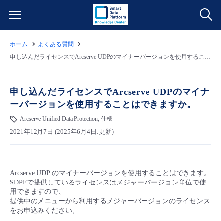
ホーム
よくある質問
サービス一覧
申し込んだライセンスでArcserve UDPのマイナーバージョンを使用することはできますか。
データ利活用
よくある質問
申し込んだライセンスでArcserve UDPのマイナ
ーバージョンを使用することはできますか。
クラウド/サーバー
データ利活用
料金情報
Arcserve Unified Data Protection, 仕様
2021年12月7日 (2025年6月4日:更新）
ネットワーク
クラウド/サーバー
料金シミュレーター
ご利用開始ガイド
■ 管理機能
IoT
ネットワーク
データ利活用
ユースケース
Arcserve UDP のマイナーバージョンを使用することはできます。
SDPFで提供しているライセンスはメジャーバージョン単位で使
- 管理機能
- バックアップ
モニタリング/監査
IoT
クラウド/サーバー
用できますので、
故障/メンテナンス情報
提供中のメニューから利用するメジャーバージョンのライセンス
をお申込みください。
- セキュリティ・監査
サポート
モニタリング/監査
ネットワーク
サービス稼働状況