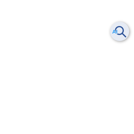
ヘルプ
よくある質問
お問い合わせ
トレーニング/操作動画
法的情報・信頼性
サービス利用規約・SLA