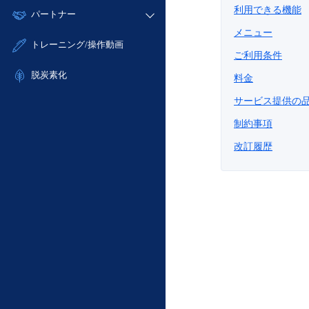
モニタリング/監査
故障/メンテナンス履歴
利用できる機能
すべてのメニューを見る
パートナー
- IoT
- 初期設定・確認
サポート
メンテナンス予定
メニュー
- マルチクラウド利用
- ユーザー機能の管理
販売パートナー向けプログラム
すべてのメニューを見る
トレーニング/操作動画
定期メンテナンス
- リモートワーク
ご利用条件
- 登録情報の管理
協業パートナー
- ITインフラストラクチャー
脱炭素化
- APIリファレンス
料金
- その他
サービス提供の
■ 基本構築ガイド
制約事項
- クラウド / サーバー
- Flexible InterConnect
改訂履歴
- Flexible Remote Access
- vUTM2