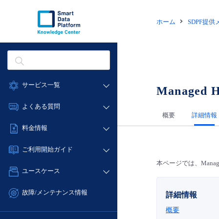
ホーム
SDPF提
サービス一覧
Managed Ho
データ利活用
よくある質問
概要
詳細情報
クラウド/サーバー
データ利活用
料金情報
ネットワーク
クラウド/サーバー
料金シミュレーター
IoT
ご利用開始ガイド
ネットワーク
データ利活用
モニタリング/監査
本ページでは、Manag
■ 管理機能
IoT
ユースケース
クラウド/サーバー
サポート
- 管理機能
モニタリング/監査
- バックアップ
ネットワーク
管理機能
故障/メンテナンス情報
詳細情報
サポート
- セキュリティ・監査
■ セットアップガイド
IoT
すべてのメニューを見る
概要
サービス稼働状況
管理機能
- データと分析
- 新規お申し込み方法