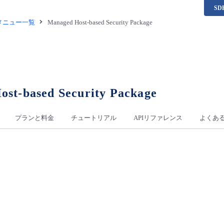
S
供メニュー一覧
Managed Host-based Security Package
st-based Security Package
プランと料金
チュートリアル
APIリファレンス
よくあ