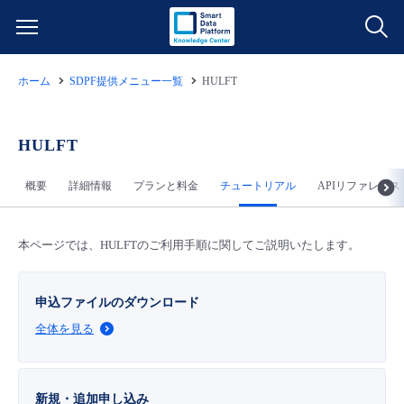
ホーム
SDPF提供メニュー一覧
HULFT
サービス一覧
データ利活用
HULFT
よくある質問
概要
詳細情報
プランと料金
チュートリアル
APIリファレンス
クラウド/サーバー
データ利活用
料金情報
ネットワーク
クラウド/サーバー
料金シミュレーター
本ページでは、HULFTのご利用手順に関してご説明いたします。
ご利用開始ガイド
■ 管理機能
IoT
ネットワーク
データ利活用
ユースケース
申込ファイルのダウンロード
全体を見る
- 管理機能
- バックアップ
モニタリング/監査
IoT
クラウド/サーバー
故障/メンテナンス情報
- セキュリティ・監査
新規・追加申し込み
サポート
モニタリング/監査
ネットワーク
サービス稼働状況