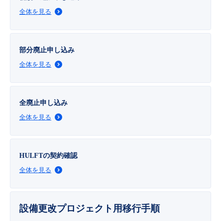
■ セットアップガイド
全体を見る
パートナー
- データと分析
管理機能
サポート
IoT
故障/メンテナンス履歴
- 新規お申し込み方法
販売パートナー向けプログラム
トレーニング/操作動画
部分廃止申し込み
- IoT
すべてのメニューを見る
管理機能
モニタリング/監査
メンテナンス予定
- 初期設定・確認
全体を見る
協業パートナー
脱炭素化
- マルチクラウド利用
すべてのメニューを見る
サポート
定期メンテナンス
- ユーザー機能の管理
全廃止申し込み
- リモートワーク
すべてのメニューを見る
- 登録情報の管理
全体を見る
- ITインフラストラクチャー
- APIリファレンス
HULFTの契約確認
- その他
全体を見る
■ 基本構築ガイド
- クラウド / サーバー
設備更改プロジェクト用移行手順