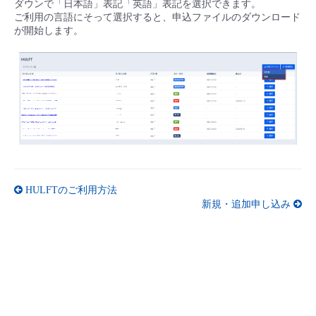
ダウンで「日本語」表記「英語」表記を選択できます。
■ セットアップガイド
ご利用の言語にそって選択すると、申込ファイルのダウンロード
パートナー
が開始します。
- データと分析
管理機能
サポート
IoT
故障/メンテナンス履歴
- 新規お申し込み方法
販売パートナー向けプログラム
トレーニング/操作動画
- IoT
すべてのメニューを見る
管理機能
モニタリング/監査
メンテナンス予定
- 初期設定・確認
協業パートナー
脱炭素化
- マルチクラウド利用
すべてのメニューを見る
サポート
定期メンテナンス
- ユーザー機能の管理
- リモートワーク
すべてのメニューを見る
- 登録情報の管理
HULFTのご利用方法
- ITインフラストラクチャー
- APIリファレンス
新規・追加申し込み
- その他
■ 基本構築ガイド
- クラウド / サーバー