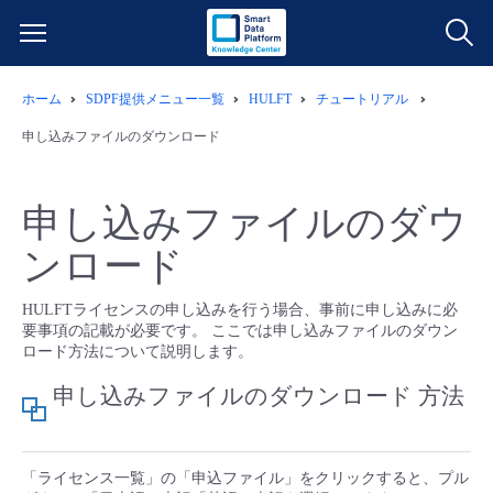
ホーム
SDPF提供メニュー一覧
HULFT
チュートリアル
サービス一覧
申し込みファイルのダウンロード
データ利活用
よくある質問
申し込みファイルのダウ
クラウド/サーバー
データ利活用
料金情報
ンロード
ネットワーク
クラウド/サーバー
料金シミュレーター
ご利用開始ガイド
HULFTライセンスの申し込みを行う場合、事前に申し込みに必
要事項の記載が必要です。 ここでは申し込みファイルのダウン
ロード方法について説明します。
■ 管理機能
IoT
ネットワーク
データ利活用
ユースケース
申し込みファイルのダウンロード 方法
- 管理機能
- バックアップ
モニタリング/監査
IoT
クラウド/サーバー
故障/メンテナンス情報
「ライセンス一覧」の「申込ファイル」をクリックすると、プル
- セキュリティ・監査
サポート
モニタリング/監査
ネットワーク
サービス稼働状況