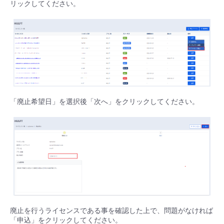
リックしてください。
■ セットアップガイド
パートナー
- データと分析
管理機能
サポート
IoT
故障/メンテナンス履歴
- 新規お申し込み方法
販売パートナー向けプログラム
トレーニング/操作動画
- IoT
すべてのメニューを見る
管理機能
モニタリング/監査
メンテナンス予定
- 初期設定・確認
協業パートナー
脱炭素化
- マルチクラウド利用
すべてのメニューを見る
サポート
定期メンテナンス
- ユーザー機能の管理
「廃止希望日」を選択後「次へ」をクリックしてください。
- リモートワーク
すべてのメニューを見る
- 登録情報の管理
- ITインフラストラクチャー
- APIリファレンス
- その他
■ 基本構築ガイド
- クラウド / サーバー
廃止を行うライセンスである事を確認した上で、問題がなければ
「申込」をクリックしてください。