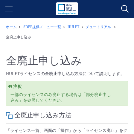
ホーム
SDPF提供メニュー一覧
HULFT
チュートリアル
サービス一覧
全廃止申し込み
データ利活用
よくある質問
全廃止申し込み
クラウド/サーバー
データ利活用
料金情報
HULFTライセンスの全廃止申し込み方法について説明します。
ネットワーク
クラウド/サーバー
料金シミュレーター
ご利用開始ガイド
注釈
一部のライセンスのみ廃止する場合は「部分廃止申し
■ 管理機能
IoT
ネットワーク
データ利活用
ユースケース
込み」を参照してください。
全廃止申し込み方法
- 管理機能
- バックアップ
モニタリング/監査
IoT
クラウド/サーバー
故障/メンテナンス情報
「ライセンス一覧」画面の「操作」から「ライセンス廃止」をク
- セキュリティ・監査
サポート
モニタリング/監査
ネットワーク
サービス稼働状況