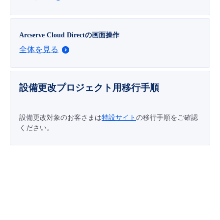
■ セットアップガイド
パートナー
- データと分析
管理機能
サポート
IoT
故障/メンテナンス履歴
- 新規お申し込み方法
Arcserve Cloud Directの画面操作
販売パートナー向けプログラム
全体を見る
トレーニング/操作動画
- IoT
すべてのメニューを見る
管理機能
モニタリング/監査
メンテナンス予定
- 初期設定・確認
協業パートナー
脱炭素化
- マルチクラウド利用
すべてのメニューを見る
サポート
定期メンテナンス
設備更改プロジェクト用移行手順
- ユーザー機能の管理
- リモートワーク
すべてのメニューを見る
- 登録情報の管理
設備更改対象のお客さまは
特設サイト
の移行手順をご確認
ください。
- ITインフラストラクチャー
- APIリファレンス
- その他
■ 基本構築ガイド
- クラウド / サーバー