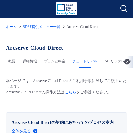
ホーム
SDPF提供メニュー一覧
Arcserve Cloud Direct
サービス一覧
データ利活用
Arcserve Cloud Direct
よくある質問
概要
詳細情報
プランと料金
チュートリアル
APIリファレンス
クラウド/サーバー
データ利活用
料金情報
ネットワーク
クラウド/サーバー
料金シミュレーター
本ページでは、Arcserve Cloud Directのご利用手順に関してご説明いた
ご利用開始ガイド
します。
Arcserve Cloud Directの操作方法は
こちら
をご参照ください。
■ 管理機能
IoT
ネットワーク
データ利活用
ユースケース
- 管理機能
- バックアップ
モニタリング/監査
IoT
クラウド/サーバー
故障/メンテナンス情報
Arcserve Cloud Directの契約にあたってのプロセス案内
- セキュリティ・監査
全体を見る
サポート
モニタリング/監査
ネットワーク
サービス稼働状況