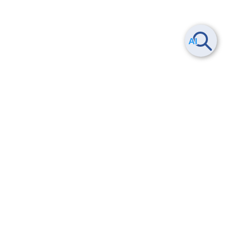
Smart Data Platform につい
ヘルプ
て
よくある質問
特長
お問い合わせ
サービス一覧
トレーニング/操作動画
ユースケース
導入事例
法的情報・信頼性
料金情報
サービス利用規約・SLA
お知らせ
セキュリティ&コンプライア