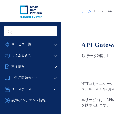
ホーム
Smart Dat
API Gate
サービス一覧
データ利活用
よくある質問
データ利活用
クラウド/サーバー
データ利活用
料金情報
ネットワーク
クラウド/サーバー
料金シミュレーター
IoT
ご利用開始ガイド
ネットワーク
データ利活用
NTTコミュニケーショ
モニタリング/監査
■ 管理機能
IoT
ユースケース
ス）を、2021年6
クラウド/サーバー
サポート
- 管理機能
モニタリング/監査
- バックアップ
ネットワーク
管理機能
本サービスは、AP
故障/メンテナンス情報
サポート
を効率化します。
- セキュリティ・監査
■ セットアップガイド
IoT
すべてのメニューを見る
サービス稼働状況
管理機能
- データと分析
- 新規お申し込み方法