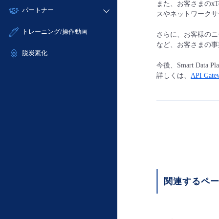
モニタリング/監査
また、お客さまのxT
故障/メンテナンス履歴
すべてのメニューを見る
パートナー
- IoT
- 初期設定・確認
スやネットワークサ
サポート
メンテナンス予定
- マルチクラウド利用
- ユーザー機能の管理
販売パートナー向けプログラム
すべてのメニューを見る
トレーニング/操作動画
さらに、お客様のニ
定期メンテナンス
- リモートワーク
- 登録情報の管理
協業パートナー
など、お客さまの事
- ITインフラストラクチャー
脱炭素化
- APIリファレンス
今後、Smart Dat
- その他
詳しくは、
API Gatew
■ 基本構築ガイド
- クラウド / サーバー
- Flexible InterConnect
- Flexible Remote Access
- vUTM2
関連するペ