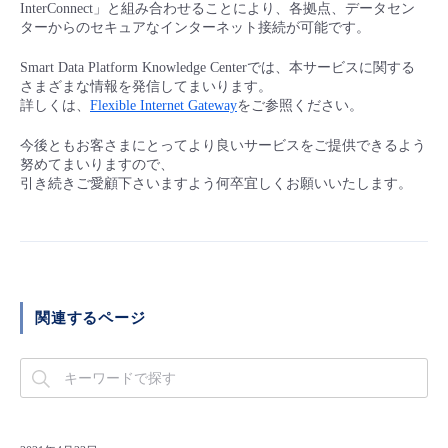
■ セットアップガイド
InterConnect」と組み合わせることにより、各拠点、データセン
ターからのセキュアなインターネット接続が可能です。
パートナー
- データと分析
管理機能
サポート
IoT
故障/メンテナンス履歴
- 新規お申し込み方法
Smart Data Platform Knowledge Centerでは、本サービスに関する
さまざまな情報を発信してまいります。
販売パートナー向けプログラム
トレーニング/操作動画
- IoT
詳しくは、
Flexible Internet Gateway
をご参照ください。
すべてのメニューを見る
管理機能
モニタリング/監査
メンテナンス予定
- 初期設定・確認
今後ともお客さまにとってより良いサービスをご提供できるよう
協業パートナー
脱炭素化
- マルチクラウド利用
努めてまいりますので、
すべてのメニューを見る
サポート
定期メンテナンス
- ユーザー機能の管理
引き続きご愛顧下さいますよう何卒宜しくお願いいたします。
- リモートワーク
すべてのメニューを見る
- 登録情報の管理
- ITインフラストラクチャー
- APIリファレンス
関連するページ
- その他
■ 基本構築ガイド
- クラウド / サーバー