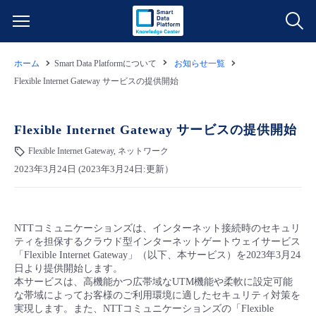
ホーム
Smart Data Platformについて
お知らせ一覧
サービス一覧
Flexible Internet Gateway サービスの提供開始
データ利活用
よくある質問
Flexible Internet Gateway サービスの提供開始
クラウド/サーバー
データ利活用
Flexible Internet Gateway, ネットワーク
料金情報
2023年3月24日 (2023年3月24日:更新）
ネットワーク
クラウド/サーバー
料金シミュレーター
ご利用開始ガイド
NTTコミュニケーションズは、インターネット接続時のセキュリ
■ 管理機能
IoT
ネットワーク
データ利活用
ユースケース
ティを担保するクラウド型インターネットゲートウェイサービス
「Flexible Internet Gateway」（以下、本サービス）を2023年3月24
日より提供開始します。
- 管理機能
- バックアップ
モニタリング/監査
IoT
クラウド/サーバー
故障/メンテナンス情報
本サービスは、高機能かつ広帯域なUTM機能や柔軟に設定可能
な帯域によってお客様のご利用環境に適したセキュリティ対策を
実現します。また、NTTコミュニケーションズの「Flexible
- セキュリティ・監査
サポート
モニタリング/監査
ネットワーク
サービス稼働状況