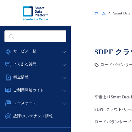
ホーム
Smart Dat
SDPF 
サービス一覧
データ利活用
よくある質問
ロードバランサー(Ne
クラウド/サーバー
データ利活用
料金情報
ネットワーク
クラウド/サーバー
料金シミュレーター
IoT
ご利用開始ガイド
ネットワーク
データ利活用
平素よりSmart Da
モニタリング/監査
■ 管理機能
IoT
ユースケース
クラウド/サーバー
サポート
- 管理機能
SDPF クラウド
モニタリング/監査
- バックアップ
ネットワーク
管理機能
故障/メンテナンス情報
サポート
ロードバランサーメ
- セキュリティ・監査
■ セットアップガイド
IoT
すべてのメニューを見る
サービス稼働状況
管理機能
- データと分析
- 新規お申し込み方法