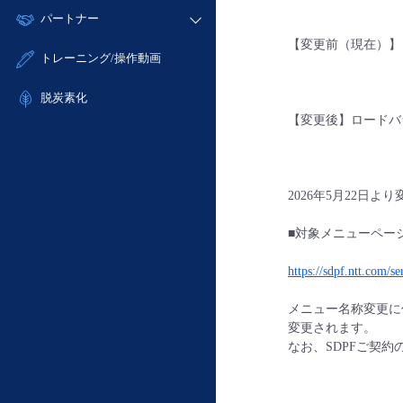
モニタリング/監査
故障/メンテナンス履歴
すべてのメニューを見る
パートナー
- IoT
- 初期設定・確認
サポート
メンテナンス予定
【変更前（現在）】
- マルチクラウド利用
- ユーザー機能の管理
販売パートナー向けプログラム
すべてのメニューを見る
トレーニング/操作動画
定期メンテナンス
- リモートワーク
- 登録情報の管理
協業パートナー
- ITインフラストラクチャー
脱炭素化
- APIリファレンス
【変更後】ロードバランサ
- その他
■ 基本構築ガイド
- クラウド / サーバー
- Flexible InterConnect
2026年5月22日
- Flexible Remote Access
■対象メニューペー
- vUTM2
https://sdpf.ntt.com/se
メニュー名称変更に伴い
変更されます。
なお、SDPFご契約